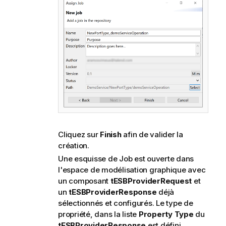
f
o
r
m
a
t
i
o
n
s
Cliquez sur
Finish
afin de valider la
création.
Une esquisse de Job est ouverte dans
l'espace de modélisation graphique avec
un composant
tESBProviderRequest
et
un
tESBProviderResponse
déjà
sélectionnés et configurés. Le type de
propriété, dans la liste
Property Type
du
tESBProviderResponse
est défini