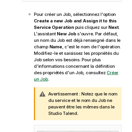
Pour créer un Job, sélectionnez l'option
Create a new Job and Assign it to this
Service Operation
puis cliquez sur
Next
.
L'assistant
New Job
s'ouvre. Par défaut,
un nom du Job est déjà renseigné dans le
champ
Name
, c'est le nom de l'opération.
Modifiez-le et saisissez les propriétés du
Job selon vos besoins. Pour plus
d'informations concernant la définition
des propriétés d'un Job, consultez
Créer
un Job
.
N
Avertissement :
Notez que le nom
o
du service et le nom du Job ne
t
peuvent être les mêmes dans le
e
Studio Talend
.
I
n