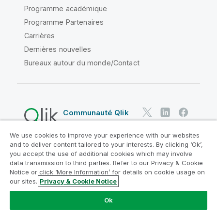
Programme académique
Programme Partenaires
Carrières
Dernières nouvelles
Bureaux autour du monde/Contact
Communauté Qlik
We use cookies to improve your experience with our websites
Contrats juridiques
and to deliver content tailored to your interests. By clicking ‘Ok’,
Conditions d'utilisation des produits
you accept the use of additional cookies which may involve
data transmission to third parties. Refer to our Privacy & Cookie
Legal Policies
Conditions légales
Notice or click ‘More Information’ for details on cookie usage on
Conditions d'utilisation
Marques
our sites.
Privacy & Cookie Notice
Do Not Share My Info
Ok
Copyright © 1993-2026 QlikTech International AB. Tous
droits réservés.