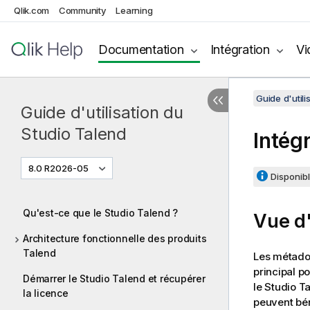
Qlik.com
Community
Learning
Documentation
Intégration
Vi
Guide d'utili
Guide d'utilisation du
Studio Talend
Intég
8.0 R2026-05
Disponibl
Qu'est-ce que le Studio Talend ?
Vue d'
Architecture fonctionnelle des produits
Talend
Les métadon
principal p
Démarrer le Studio Talend et récupérer
le
Studio T
la licence
peuvent bén