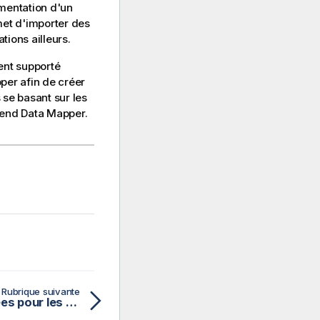
émentation d'un
met d'importer des
tions ailleurs.
ent supporté
pper
afin de créer
se basant sur les
lend Data Mapper
.
Rubrique suivante
Utilisation de métadonnées pour les spécifications d'API