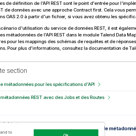
 de définition de l'API REST sont le point d'entrée pour l'impl
T de données avec une approche Contract first. Cela vous per
ns OAS 2.0 à partir d'un fichier, si vous avez obtenu les spécifica
scénario d'utilisation du service de données REST, il est égalem
 les métadonnées de l'API REST dans le module
Talend Data Ma
res pour les mappings des schémas de requêtes et de réponses 
ons. Pour plus d'informations, consultez la documentation de
Ta
te section
 de métadonnées pour les spécifications d'API
es métadonnées REST avec des Jobs et des Routes
précédente
rer les options du Runtime
 and to
Ok