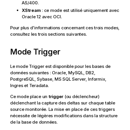
i
AS/400.
o
XStream
: ce mode est utilisé uniquement avec
n
Oracle 12 avec OCI.
s
Pour plus d'informations concernant ces trois modes,
consultez les trois sections suivantes.
Mode Trigger
Le mode Trigger est disponible pour les bases de
données suivantes : Oracle, MySQL, DB2,
PostgreSQL, Sybase, MS SQL Server, Informix,
Ingres et Teradata.
Ce mode place un
trigger
(ou déclencheur)
déclenchant la capture des deltas sur chaque table
source monitorée. La mise en place de ces triggers
nécessite de légères modifications dans la structure
de la base de données.