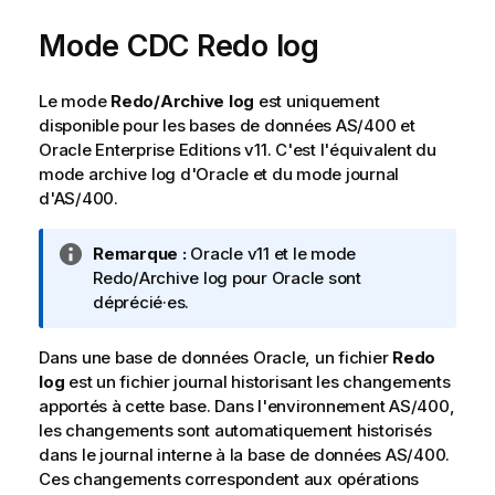
Mode CDC Redo log
Le mode
Redo/Archive log
est uniquement
disponible pour les bases de données AS/400 et
Oracle Enterprise Editions v11. C'est l'équivalent du
mode archive log d'Oracle et du mode journal
d'AS/400.
N
Remarque :
Oracle v11 et le mode
o
Redo/Archive log pour Oracle sont
t
déprécié·es.
e
I
Dans une base de données Oracle, un fichier
Redo
n
log
est un fichier journal historisant les changements
f
apportés à cette base. Dans l'environnement AS/400,
o
les changements sont automatiquement historisés
r
dans le journal interne à la base de données AS/400.
m
Ces changements correspondent aux opérations