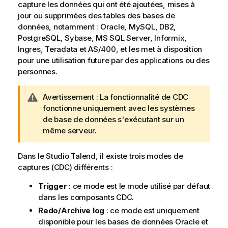
capture les données qui ont été ajoutées, mises à
jour ou supprimées des tables des bases de
données, notamment : Oracle, MySQL, DB2,
PostgreSQL, Sybase, MS SQL Server, Informix,
Ingres, Teradata et AS/400, et les met à disposition
pour une utilisation future par des applications ou des
personnes.
N
Avertissement :
La fonctionnalité de CDC
o
fonctionne uniquement avec les systèmes
t
de base de données s'exécutant sur un
e
même serveur.
I
n
Dans le
Studio Talend
, il existe trois modes de
f
captures (CDC) différents :
o
Trigger
: ce mode est le mode utilisé par défaut
r
dans les composants CDC.
m
a
Redo/Archive log
: ce mode est uniquement
t
disponible pour les bases de données Oracle et