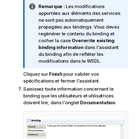
N
Remarque :
Les modifications
o
apportées aux éléments des services
t
ne sont pas automatiquement
e
propagées aux bindings. Vous devez
I
regénérer le contenu du binding et
n
cocher la case
Overwrite existing
f
binding information
dans l'assistant
o
du binding afin de refléter les
r
modifications dans le WSDL.
m
Cliquez sur
Finish
pour valider vos
a
spécifications et fermer l'assistant.
t
i
Saisissez toute information concernant le
o
binding que les utilisateurs et utilisatrices
n
doivent lire, dans l'onglet
Documentation
.
s