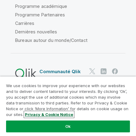
Programme académique
Programme Partenaires
Carrières
Dernières nouvelles
Bureaux autour du monde/Contact
Communauté Qlik
We use cookies to improve your experience with our websites
Contrats juridiques
and to deliver content tailored to your interests. By clicking ‘Ok’,
Conditions d'utilisation des produits
you accept the use of additional cookies which may involve
data transmission to third parties. Refer to our Privacy & Cookie
Legal Policies
Conditions légales
Notice or click ‘More Information’ for details on cookie usage on
Conditions d'utilisation
Marques
our sites.
Privacy & Cookie Notice
Do Not Share My Info
Ok
Copyright © 1993-2026 QlikTech International AB. Tous
droits réservés.