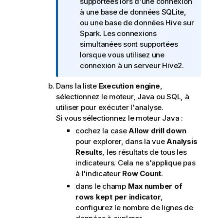
t
supportées lors d'une connexion
e
à une base de données SQLite,
I
ou une base de données Hive sur
n
Spark. Les connexions
f
simultanées sont supportées
o
lorsque vous utilisez une
r
connexion à un serveur Hive2.
m
Dans la liste
Execution engine
,
a
sélectionnez le moteur, Java ou SQL, à
t
utiliser pour exécuter l'analyse.
i
Si vous sélectionnez le moteur Java :
o
n
cochez la case
Allow drill down
s
pour explorer, dans la vue
Analysis
Results
, les résultats de tous les
indicateurs. Cela ne s'applique pas
à l'indicateur
Row Count
.
dans le champ
Max number of
rows kept per indicator
,
configurez le nombre de lignes de