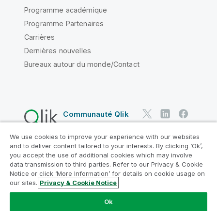
Programme académique
Programme Partenaires
Carrières
Dernières nouvelles
Bureaux autour du monde/Contact
Communauté Qlik
We use cookies to improve your experience with our websites
Contrats juridiques
and to deliver content tailored to your interests. By clicking ‘Ok’,
Conditions d'utilisation des produits
you accept the use of additional cookies which may involve
data transmission to third parties. Refer to our Privacy & Cookie
Legal Policies
Conditions légales
Notice or click ‘More Information’ for details on cookie usage on
Conditions d'utilisation
Marques
our sites.
Privacy & Cookie Notice
Do Not Share My Info
Ok
Copyright © 1993-2026 QlikTech International AB. Tous
droits réservés.