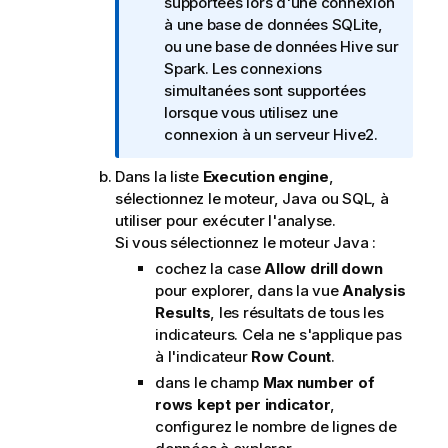
t
supportées lors d'une connexion
e
à une base de données SQLite,
I
ou une base de données Hive sur
n
Spark. Les connexions
f
simultanées sont supportées
o
lorsque vous utilisez une
r
connexion à un serveur Hive2.
m
Dans la liste
Execution engine
,
a
sélectionnez le moteur, Java ou SQL, à
t
utiliser pour exécuter l'analyse.
i
Si vous sélectionnez le moteur Java :
o
n
cochez la case
Allow drill down
s
pour explorer, dans la vue
Analysis
Results
, les résultats de tous les
indicateurs. Cela ne s'applique pas
à l'indicateur
Row Count
.
dans le champ
Max number of
rows kept per indicator
,
configurez le nombre de lignes de