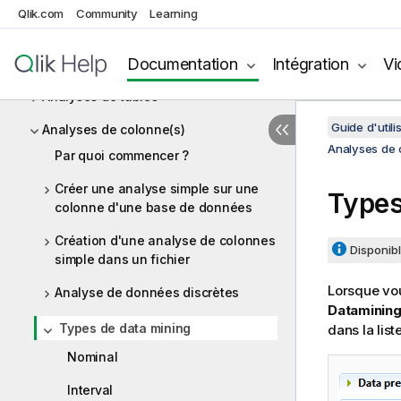
Profiling du contenu d'une base de
Qlik.com
Community
Learning
données
Documentation
Intégration
Vi
Analyses de redondance
Analyses de tables
Guide d'utili
Analyses de colonne(s)
Analyses de 
Par quoi commencer ?
Créer une analyse simple sur une
Types
colonne d'une base de données
Création d'une analyse de colonnes
Disponibl
simple dans un fichier
Lorsque vo
Analyse de données discrètes
Dataminin
Types de data mining
dans la lis
Nominal
Interval