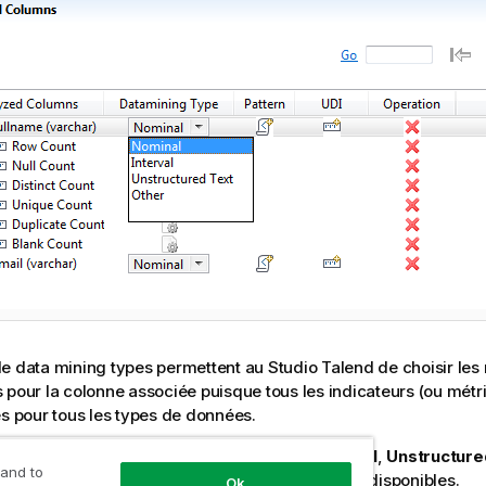
de data mining types permettent au
Studio Talend
de choisir les
 pour la colonne associée puisque tous les indicateurs (ou mét
és pour tous les types de données.
e data mining disponibles sont :
Nominal
,
Interval
,
Unstructure
 and to
s ci-dessous décrivent les types de data mining disponibles.
Ok