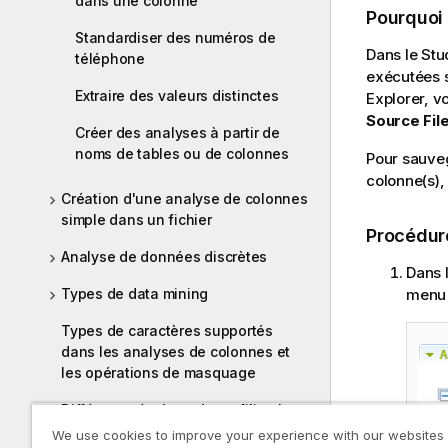
dans une colonne
Pourquoi
Standardiser des numéros de
Dans le
Stu
téléphone
exécutées s
Extraire des valeurs distinctes
Explorer, v
Source Fil
Créer des analyses à partir de
noms de tables ou de colonnes
Pour sauveg
colonne(s),
Création d'une analyse de colonnes
simple dans un fichier
Procédur
Analyse de données discrètes
Dans l
menu 
Types de data mining
Types de caractères supportés
dans les analyses de colonnes et
les opérations de masquage
Différents résultats de profiling lors
de l'exécution d'analyses de
We use cookies to improve your experience with our websites