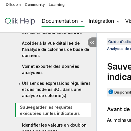
Qlik.com
configurer les indicateurs
Community
Learning
Finaliser et exécuter l'analyse de
Documentation
Intégration
Vi
colonnes
Utiliser le moteur Java ou SQL
Guide d'utili
Accéder à la vue détaillée de
Analyses de 
l'analyse de colonnes de base de
données
Sauve
Voir et exporter des données
analysées
indic
Utiliser des expressions régulières
et des modèles SQL dans une
Disponibl
analyse de colonne(s)
Sauvegarder les requêtes
Avant d
exécutées sur les indicateurs
Au moins un
Identifier les valeurs en doublon