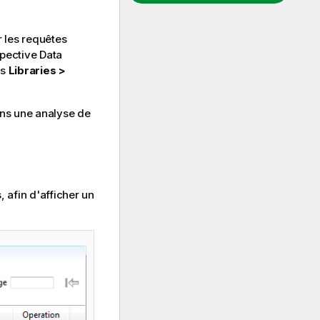
r les requêtes
spective Data
rs
Libraries >
ans une analyse de
, afin d'afficher un