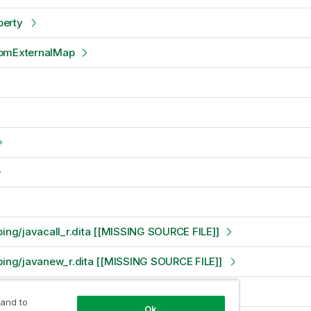
erty
romExternalMap
ping/javacall_r.dita [[MISSING SOURCE FILE]]
ping/javanew_r.dita [[MISSING SOURCE FILE]]
Value
 and to
Ok