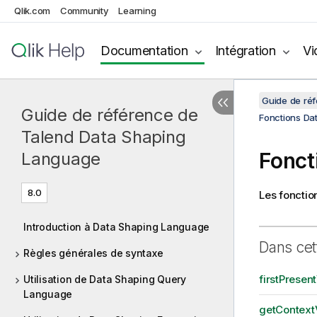
Qlik.com
Community
Learning
Documentation
Intégration
Vi
Guide de ré
Guide de référence de
Fonctions Da
Talend Data Shaping
Fonct
Language
8.0
Les fonctio
Introduction à Data Shaping Language
Dans cet
Règles générales de syntaxe
firstPresen
Utilisation de Data Shaping Query
Language
getContext