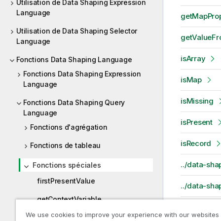
Utilisation de Data Shaping Expression
Language
getMapProp
Utilisation de Data Shaping Selector
getValueF
Language
isArray
Fonctions Data Shaping Language
Fonctions Data Shaping Expression
isMap
Language
isMissing
Fonctions Data Shaping Query
Language
isPresent
Fonctions d'agrégation
isRecord
Fonctions de tableau
../data-sha
Fonctions spéciales
firstPresentValue
../data-sha
getContextVariable
lastPresent
We use cookies to improve your experience with our websites
getMapProperty