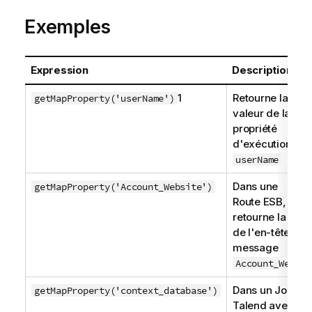
Exemples
Expression
Description
1
Retourne la
getMapProperty('userName')
valeur de la
propriété
d'exécution
userName
Dans une
getMapProperty('Account_Website')
Route ESB,
retourne la vale
de l'en-tête de
message
Account_Websit
Dans un Job
getMapProperty('context_database')
Talend
avec le