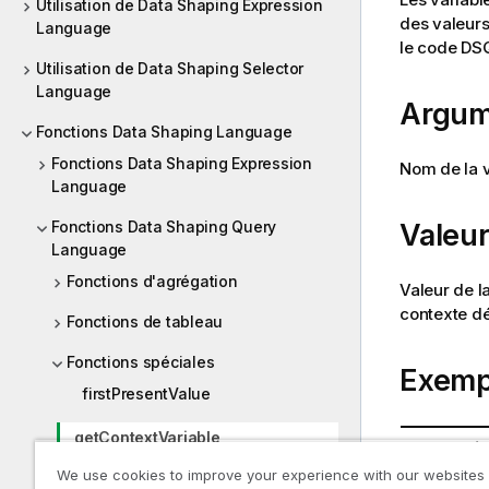
Utilisation de Data Shaping Expression
des valeurs
Language
le code DS
Utilisation de Data Shaping Selector
Language
Argum
Fonctions Data Shaping Language
Fonctions Data Shaping Expression
Nom de la v
Language
Valeur
Fonctions Data Shaping Query
Language
Fonctions d'agrégation
Valeur de l
contexte dé
Fonctions de tableau
Fonctions spéciales
Exemp
firstPresentValue
getContextVariable
Expressi
We use cookies to improve your experience with our websites
getMapProperty