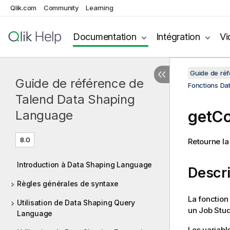
Qlik.com
Community
Learning
Documentation
Intégration
Vi
Guide de ré
Guide de référence de
Fonctions Da
Talend Data Shaping
getCo
Language
8.0
Retourne la
Introduction à Data Shaping Language
Descri
Règles générales de syntaxe
La fonction
Utilisation de Data Shaping Query
un Job
Stud
Language
Les variabl