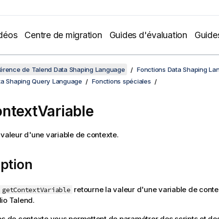
déos
Centre de migration
Guides d'évaluation
Guide
férence de Talend Data Shaping Language
Fonctions Data Shaping La
ta Shaping Query Language
Fonctions spéciales
ntextVariable
 valeur d'une variable de contexte.
ption
retourne la valeur d'une variable de conte
getContextVariable
io Talend
.
es de contexte vous permettent de paramétrer des scripts et 