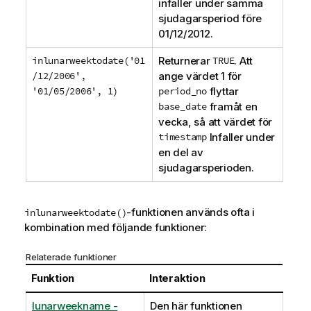
infaller under samma
sjudagarsperiod före
01/12/2012
.
inlunarweektodate('01
Returnerar
TRUE
. Att
/12/2006',
ange värdet 1 för
'01/05/2006', 1)
period_no
flyttar
base_date
framåt en
vecka, så att värdet för
timestamp
Infaller under
en del av
sjudagarsperioden.
-funktionen används ofta i
inlunarweektodate()
kombination med följande funktioner:
Relaterade funktioner
Funktion
Interaktion
lunarweekname -
Den här funktionen