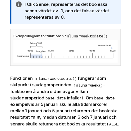
A
I
Qlik Sense
, representeras det booleska
n
sanna värdet av -1, och det falska värdet
t
representeras av 0.
e
c
inlunarweektodate()
k
Exempeldiagram för funktionen
n
i
n
g
o
m
Funktionen
fungerar som
inlunarweektodate()
i
slutpunkt i sjudagarsperioden.
-
inlunarweek()
n
funktionen å andra sidan avgör vilken
f
sjudagarsperiod
infaller i. Om
base_date
base_date
o
exempelvis är 5 januari skulle alla tidsmarkörer
r
mellan 1 januari och 5 januari returnera det booleska
m
resultatet
, medan datumen 6 och 7 januari och
TRUE
a
senare skulle returnera det booleska resultatet
.
FALSE
t