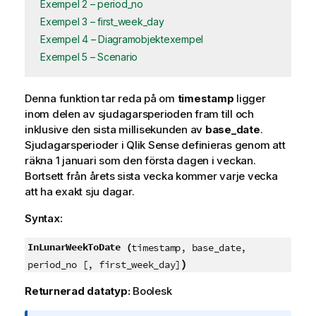
Exempel 2 – period_no
Exempel 3 – first_week_day
Exempel 4 – Diagramobjektexempel
Exempel 5 – Scenario
Denna funktion tar reda på om
timestamp
ligger
inom delen av sjudagarsperioden fram till och
inklusive den sista millisekunden av
base_date
.
Sjudagarsperioder i
Qlik Sense
definieras genom att
räkna 1 januari som den första dagen i veckan.
Bortsett från årets sista vecka kommer varje vecka
att ha exakt sju dagar.
Syntax:
InLunarWeekToDate (
timestamp, base_date,
)
period_no [, first_week_day]
Returnerad datatyp:
Boolesk