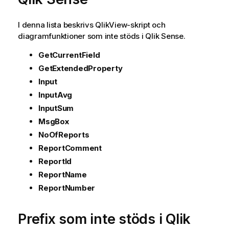
I denna lista beskrivs
QlikView
-skript och
diagramfunktioner som inte stöds i
Qlik Sense
.
GetCurrentField
GetExtendedProperty
Input
InputAvg
InputSum
MsgBox
NoOfReports
ReportComment
ReportId
ReportName
ReportNumber
Prefix som inte stöds i
Qlik