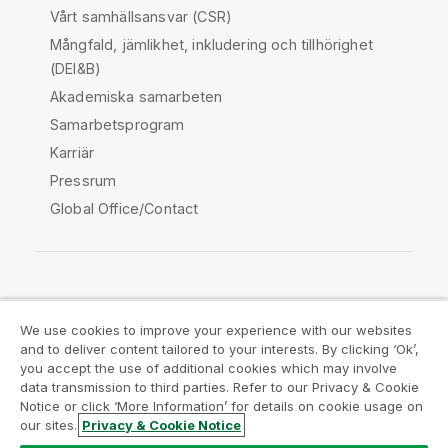
Vårt samhällsansvar (CSR)
Mångfald, jämlikhet, inkludering och tillhörighet
(DEI&B)
Akademiska samarbeten
Samarbetsprogram
Karriär
Pressrum
Global Office/Contact
Qlik Community
We use cookies to improve your experience with our websites
and to deliver content tailored to your interests. By clicking ‘Ok’,
Juridiska avtal
Produktvillkor
you accept the use of additional cookies which may involve
data transmission to third parties. Refer to our Privacy & Cookie
Legal Policies
Legal Policies
Notice or click ‘More Information’ for details on cookie usage on
Användningsvillkor
Varumärken
our sites.
Privacy & Cookie Notice
Do Not Share My Info