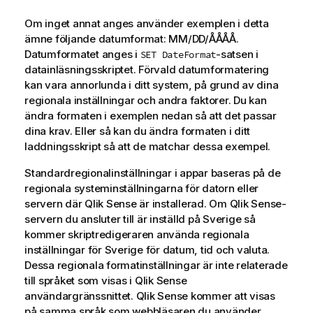
Om inget annat anges använder exemplen i detta
ämne följande datumformat: MM/DD/ÅÅÅÅ.
Datumformatet anges i
-satsen i
SET DateFormat
datainläsningsskriptet. Förvald datumformatering
kan vara annorlunda i ditt system, på grund av dina
regionala inställningar och andra faktorer. Du kan
ändra formaten i exemplen nedan så att det passar
dina krav. Eller så kan du ändra formaten i ditt
laddningsskript så att de matchar dessa exempel.
Standardregionalinställningar i appar baseras på de
regionala systeminställningarna för datorn eller
servern där
Qlik Sense
är installerad. Om
Qlik Sense
-
servern du ansluter till är inställd på Sverige så
kommer skriptredigeraren använda regionala
inställningar för Sverige för datum, tid och valuta.
Dessa regionala formatinställningar är inte relaterade
till språket som visas i
Qlik Sense
användargränssnittet.
Qlik Sense
kommer att visas
på samma språk som webbläsaren du använder.