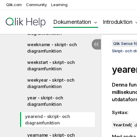
Qlik.com
Community
Learning
weekday - skript- och
diagramfunktion
Dokumentation
Introduktion
weekend - skript- och
diagramfunktion
Qlik Sense 
weekname - skript- och
diagramfunktion
Skript- och d
weekstart - skript- och
yeare
diagramfunktion
weekyear - skript- och
Denna funk
diagramfunktion
millisekun
year - skript- och
utdataform
diagramfunktion
Syntax:
yearend - skript- och
diagramfunktion
YearEnd(
da
yearname - skript- och
Med andra