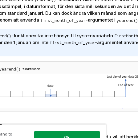
dsstämpel, i datumformat, för den sista millisekunden av det året
om standard januari. Du kan dock ändra vilken månad som ange
enom att använda
-argumentet i
first_month_of_year
yearend()
-funktionen tar inte hänsyn till systemvariabeln
end()
FirstMonth
ar den 1 januari om inte
-argumentet använd
first_month_of_year
yearend()
-funktionen.
g
 and to
funktionen används som en del av ett uttryck när du vill att ber
Ok