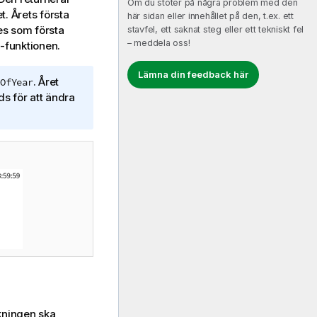
Om du stöter på några problem med den
. Årets första
här sidan eller innehållet på den, t.ex. ett
s som första
stavfel, ett saknat steg eller ett tekniskt fel
– meddela oss!
-funktionen.
Lämna din feedback här
. Året
OfYear
s för att ändra
äkningen ska