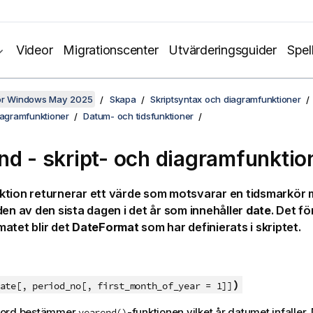
Videor
Migrationscenter
Utvärderingsguider
Spel
för Windows May 2025
Skapa
Skriptsyntax och diagramfunktioner
iagramfunktioner
Datum- och tidsfunktioner
nd - skript- och diagramfunktio
tion returnerar ett värde som motsvarar en tidsmarkör 
den av den sista dagen i det år som innehåller
date
. Det f
atet blir det
DateFormat
som har definierats i skriptet.
)
te[, period_no[, first_month_of_year = 1]]
 ord bestämmer
-funktionen vilket år datumet infaller.
yearend()