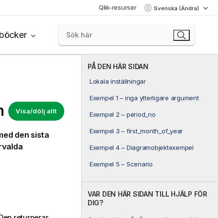
Qlik-resurser
Svenska (Ändra)
böcker
PÅ DEN HÄR SIDAN
Lokala inställningar
Exempel 1 – inga ytterligare argument
n
Visa/dölj allt
Exempel 2 – period_no
Exempel 3 – first_month_of_year
med den sista
örvalda
Exempel 4 – Diagramobjektexempel
Exempel 5 – Scenario
VAR DEN HÄR SIDAN TILL HJÄLP FÖR
DIG?
 Den returnerar