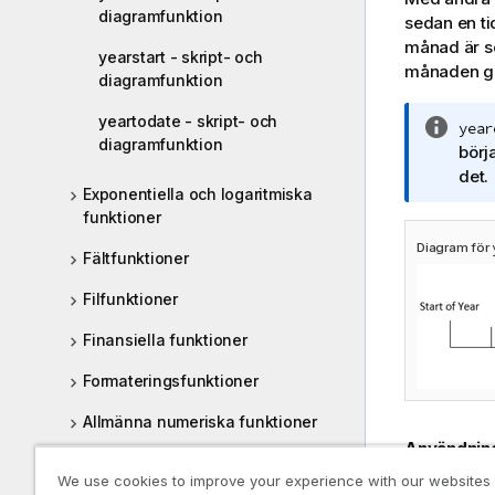
diagramfunktion
sedan en ti
månad är s
yearstart - skript- och
månaden g
diagramfunktion
yeartodate - skript- och
A
year
diagramfunktion
n
börj
t
det.
Exponentiella och logaritmiska
e
funktioner
c
k
Diagram för
Fältfunktioner
n
i
Filfunktioner
n
Finansiella funktioner
g
o
Formateringsfunktioner
m
i
Allmänna numeriska funktioner
n
Användnin
Geospatiala funktioner
f
We use cookies to improve your experience with our websites
-
o
yearend()