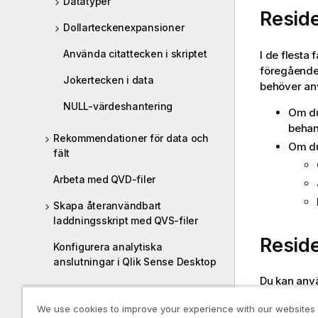
Datatyper
Resid
Dollarteckenexpansioner
Använda citattecken i skriptet
I de flesta
föregåend
Jokertecken i data
behöver a
NULL-värdeshantering
Om du
behan
Rekommendationer för data och
Om du
fält
Arbeta med QVD-filer
Skapa återanvändbart
laddningsskript med QVS-filer
Resid
Konfigurera analytiska
anslutningar i Qlik Sense Desktop
Du kan an
Hantera datasäkerhet med Section
tabell. Det
Access
We use cookies to improve your experience with our websites
SELECT
-sa