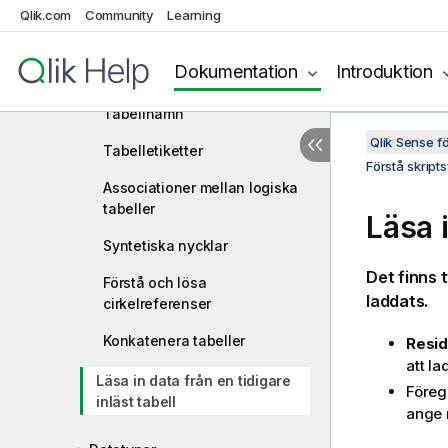
Qlik.com
Community
Learning
datastrukturer
Fält
Dokumentation
Introduktion
Logiska tabeller
Tabellnamn
Qlik Sense 
Tabelletiketter
Förstå skript
Associationer mellan logiska
tabeller
Läsa i
Syntetiska nycklar
Det finns 
Förstå och lösa
laddats.
cirkelreferenser
Konkatenera tabeller
Resid
att la
Läsa in data från en tidigare
Föreg
inläst tabell
ange 