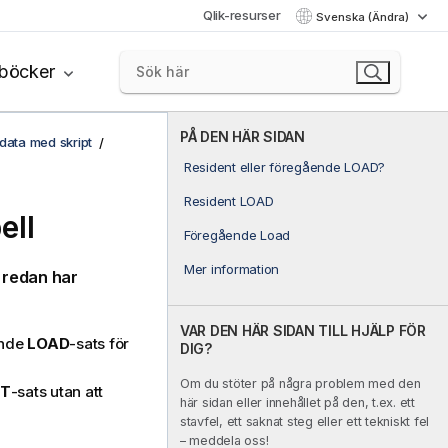
Qlik-resurser
Svenska (Ändra)
böcker
PÅ DEN HÄR SIDAN
ata med skript
Resident eller föregående LOAD?
Resident LOAD
ell
Föregående Load
Mer information
 redan har
VAR DEN HÄR SIDAN TILL HJÄLP FÖR
ande
LOAD
-sats för
DIG?
Om du stöter på några problem med den
CT
-sats utan att
här sidan eller innehållet på den, t.ex. ett
stavfel, ett saknat steg eller ett tekniskt fel
– meddela oss!