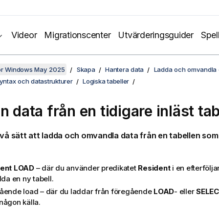
Videor
Migrationscenter
Utvärderingsguider
Spel
för Windows May 2025
Skapa
Hantera data
Ladda och omvandla d
syntax och datastrukturer
Logiska tabeller
n data från en tidigare inläst tab
två sätt att ladda och omvandla data från en tabellen som
ent
LOAD
– där du använder predikatet
Resident
i en efterfölj
dda en ny tabell.
ående load – där du laddar från föregående
LOAD
- eller
SELE
någon källa.