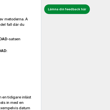
Lämna din feedback här
 av metoderna. A
del fall där du
OAD
-satsen
OAD
:
n en tidigare inläst
ästs in med en
 exempelvis datum