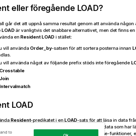
ent
eller föregående
LOAD
?
 fall går det att uppnå samma resultat genom att använda någon
e
LOAD
är vanligtvis det snabbare alternativet, men det finns en 
nvända en
Resident
LOAD
i stället:
 vill använda
Order_by
-satsen för att sortera posterna innan
L
dlas.
 vill använda något av följande prefix stöds inte föregående
L
Crosstable
Join
Intervalmatch
ent
LOAD
vända
Resident
-predikatet i en
LOAD
-sats för att läsa in data frå
ta är användbart när du vill utföra beräkningar för data som har l
 and to
ts där du inte har möjlighet att använda
Qlik Sense
-funktioner,
Ok