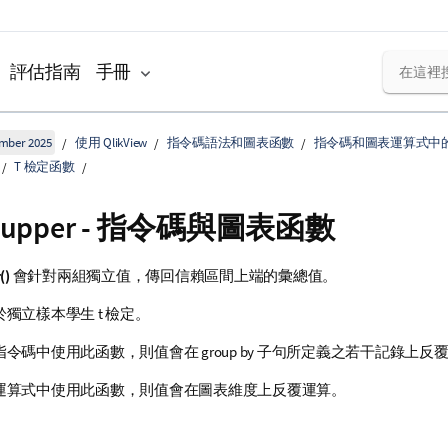
評估指南
手冊
ember 2025
使用 QlikView
指令碼語法和圖表函數
指令碼和圖表運算式中
T 檢定函數
_upper
- 指令碼與圖表函數
()
會針對兩組獨立值，傳回信賴區間上端的彙總值。
獨立樣本學生 t 檢定。
令碼中使用此函數，則值會在 group by 子句所定義之若干記錄上反
運算式中使用此函數，則值會在圖表維度上反覆運算。