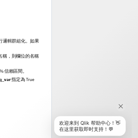
行邏輯群組化。如果
名稱，則欄位的名稱
95% 信賴區間。
q_var
指定為
True