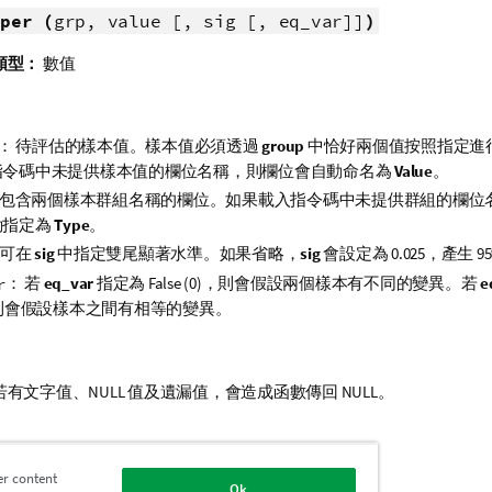
per (
grp, value [, sig [, eq_var]]
)
類型：
數值
： 待評估的樣本值。樣本值必須透過
group
中恰好兩個值按照指定進
指令碼中未提供樣本值的欄位名稱，則欄位會自動命名為
Value
。
 包含兩個樣本群組名稱的欄位。如果載入指令碼中未提供群組的欄位
動指定為
Type
。
 可在
sig
中指定雙尾顯著水準。如果省略，
sig
會設定為 0.025，產生 
： 若
eq_var
指定為
False
(0)，則會假設兩個樣本有不同的變異。若
e
r
，則會假設樣本之間有相等的變異。
若有文字值、
NULL
值及遺漏值，會造成函數傳回
NULL
。
r( Group, Value )
er content
Ok