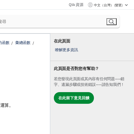
Qlik 資源
中文（台灣） (變更)
在此頁面
的函數
彙總函數
瞭解更多資訊
此頁面是否對您有幫助？
若您發現此頁面或其內容有任何問題——錯
字、遺漏步驟或技術錯誤——請告知我們！
在此留下意見回饋
覆運算。