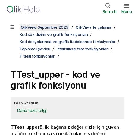
Search
Menü
QlikView September 2025
QlikView ile çalışma
Kod söz dizimi ve grafik fonksiyonları
Kod dosyalarında ve grafik ifadelerinde fonksiyonlar
Toplama işlevleri
İstatistiksel test fonksiyonları
T testi fonksiyonları
TTest_upper
- kod ve
grafik fonksiyonu
BU SAYFADA
Daha fazla bilgi
TTest_upper()
, iki bağımsız değer dizisi için güven
aralığının üst ucuna yönelik toplanmış değeri