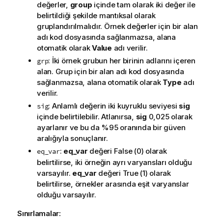
değerler,
group
içinde tam olarak iki değer ile
belirtildiği şekilde mantıksal olarak
gruplandırılmalıdır. Örnek değerler için bir alan
adı kod dosyasında sağlanmazsa, alana
otomatik olarak
Value
adı verilir.
: İki örnek grubun her birinin adlarını içeren
grp
alan. Grup için bir alan adı kod dosyasında
sağlanmazsa, alana otomatik olarak
Type
adı
verilir.
: Anlamlı değerin iki kuyruklu seviyesi
sig
sig
içinde belirtilebilir. Atlanırsa,
sig
0,025 olarak
ayarlanır ve bu da %95 oranında bir güven
aralığıyla sonuçlanır.
:
eq_var
değeri
False
(0) olarak
eq_var
belirtilirse, iki örneğin ayrı varyansları olduğu
varsayılır.
eq_var
değeri
True
(1) olarak
belirtilirse, örnekler arasında eşit varyanslar
olduğu varsayılır.
Sınırlamalar: