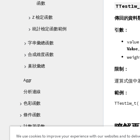
函數
TTest1w_
Z 檢定函數
傳回的資料
統計檢定函數範例
引數：
value
字串彙總函數
Value
合成維度函數
weigh
巢狀彙總
限制：
Aggr
運算式值中
分析連線
範例：
TTest1w_t(
色彩函數
條件函數
瞭解更
計數器函數
We use cookies to improve your experience with our websites and to deliv
日期與時間函數