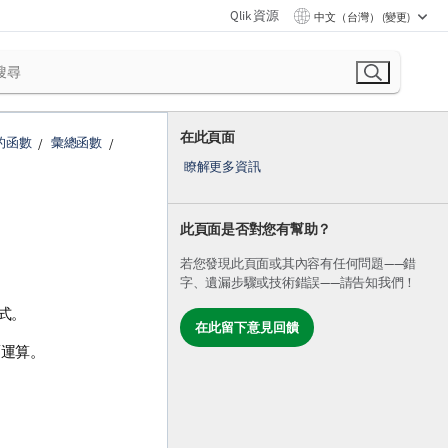
Qlik 資源
中文（台灣） (變更)
在此頁面
的函數
彙總函數
瞭解更多資訊
此頁面是否對您有幫助？
若您發現此頁面或其內容有任何問題——錯
字、遺漏步驟或技術錯誤——請告知我們！
式。
在此留下意見回饋
覆運算。