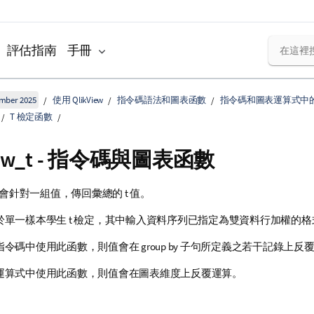
評估指南
手冊
ember 2025
使用 QlikView
指令碼語法和圖表函數
指令碼和圖表運算式中
T 檢定函數
1w_t
- 指令碼與圖表函數
會針對一組值，傳回彙總的 t 值。
於單一樣本學生 t 檢定，其中輸入資料序列已指定為雙資料行加權的格
令碼中使用此函數，則值會在 group by 子句所定義之若干記錄上反
運算式中使用此函數，則值會在圖表維度上反覆運算。