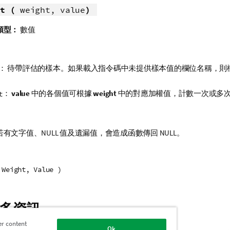
t (
weight, value
)
類型：
數值
： 待帶評估的樣本。如果載入指令碼中未提供樣本值的欄位名稱，則
。
：
value
中的各個值可根據
weight
中的對應加權值，計數一次或多
t
若有文字值、
NULL
值及遺漏值，會造成函數傳回
NULL
。
 Weight, Value )
多資訊
er content
Ok