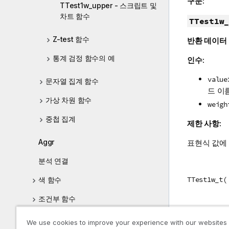
구문:
TTest1w_upper - 스크립트 및
차트 함수
TTest1w_
Z-test 함수
반환 데이터
통계 검정 함수의 예
인수:
value
문자열 집계 함수
드 이
가상 차원 함수
weigh
중첩 집계
제한 사항:
Aggr
표현식 값에
분석 연결
TTest1w_t(
색 함수
조건부 함수
자세한
카운터 함수
We use cookies to improve your experience with our websites