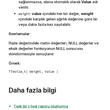
sağlanmazsa, alana otomatik olarak
Value
adı
verilir.
:
value
içindeki her bir değer,
weight
weight
içindeki karşılık gelen ağırlık değerine göre bir
veya daha fazla kez sayılabilir.
Sınırlamalar:
İfade değerindeki metin değerleri,
NULL
değerler ve
eksik değerler fonksiyonun
NULL
sonucunu
döndürmesiyle sonuçlanır.
Örnek:
TTest1w_t( Weight, Value )
Daha fazla bilgi
Tipik bir t-test raporu oluşturma