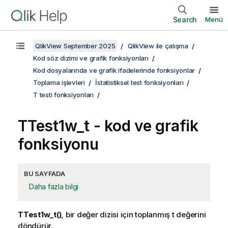
Search
Menü
QlikView September 2025
QlikView ile çalışma
Kod söz dizimi ve grafik fonksiyonları
Kod dosyalarında ve grafik ifadelerinde fonksiyonlar
Toplama işlevleri
İstatistiksel test fonksiyonları
T testi fonksiyonları
TTest1w_t
- kod ve grafik
fonksiyonu
BU SAYFADA
Daha fazla bilgi
TTest1w_t()
, bir değer dizisi için toplanmış t değerini
döndürür.