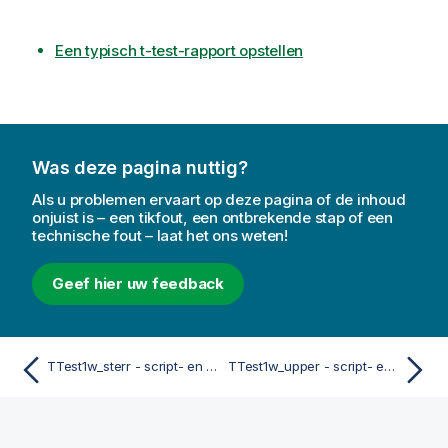
Een typisch t-test-rapport opstellen
Was deze pagina nuttig?
Als u problemen ervaart op deze pagina of de inhoud
onjuist is – een tikfout, een ontbrekende stap of een
technische fout – laat het ons weten!
Geef hier uw feedback
TTest1w_sterr - script- en grafiekfunctie
TTest1w_upper - script- en grafiekfunctie