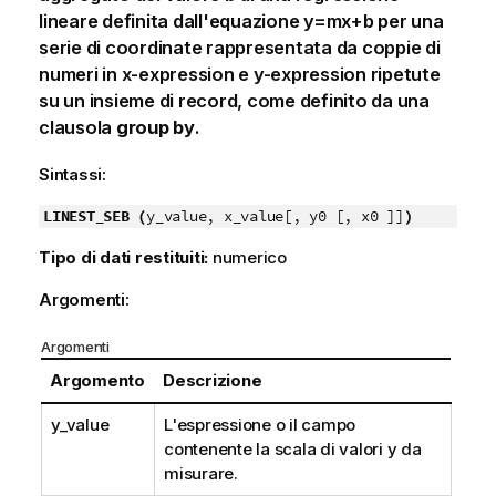
lineare definita dall'equazione
y=mx+b
per una
serie di coordinate rappresentata da coppie di
numeri in
x-expression
e
y-expression
ripetute
su un insieme di record, come definito da una
clausola
group by
.
Sintassi:
LINEST_SEB (
y_value, x_value[, y0 [, x0 ]]
)
Tipo di dati restituiti:
numerico
Argomenti:
Argomenti
Argomento
Descrizione
y_value
L'espressione o il campo
contenente la scala di valori
y
da
misurare.