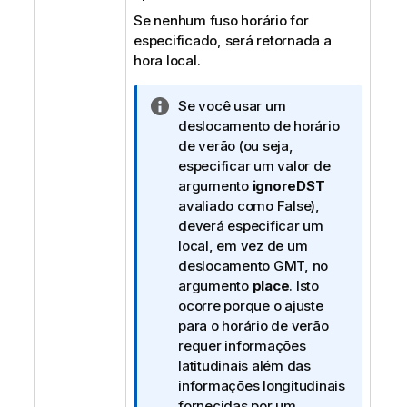
Se nenhum fuso horário for
especificado, será retornada a
hora local.
N
Se você usar um
o
deslocamento de horário
t
de verão (ou seja,
a
especificar um valor de
i
argumento
ignoreDST
n
avaliado como
False
),
f
deverá especificar um
o
local, em vez de um
r
deslocamento GMT, no
m
argumento
place
. Isto
a
ocorre porque o ajuste
t
para o horário de verão
i
requer informações
v
latitudinais além das
a
informações longitudinais
fornecidas por um