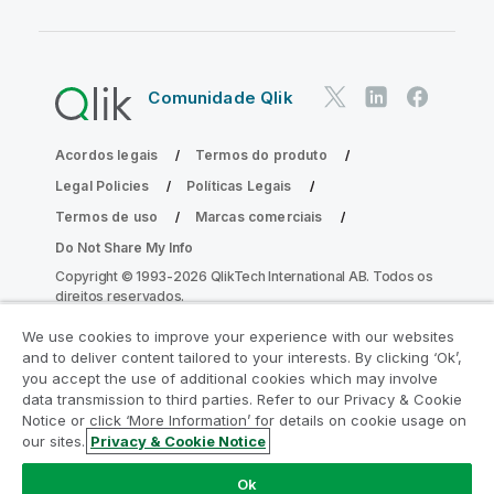
Comunidade Qlik
Acordos legais
Termos do produto
Legal Policies
Políticas Legais
Termos de uso
Marcas comerciais
Do Not Share My Info
Copyright © 1993-2026 QlikTech International AB. Todos os
direitos reservados.
We use cookies to improve your experience with our websites
and to deliver content tailored to your interests. By clicking ‘Ok’,
Participe do Programa de Modernização
you accept the use of additional cookies which may involve
data transmission to third parties. Refer to our Privacy & Cookie
do Analytics
Notice or click ‘More Information’ for details on cookie usage on
our sites.
Privacy & Cookie Notice
Modernize sem comprometer seus valiosos aplicativos
QlikView com o Programa de Modernização do Analytics.
Ok