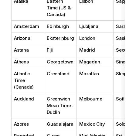
Alaska
Eastern
Lisbon
Sapporo
Time (US &
Canada)
Amsterdam
Edinburgh
Ljubljana
Sarajevo
Arizona
Ekaterinburg
London
Saskatc
Astana
Fiji
Madrid
Seoul
Athens
Georgetown
Magadan
Singapor
Atlantic
Greenland
Mazatlan
Skopje
Time
(Canada)
Auckland
Greenwich
Melbourne
Sofia
Mean Time :
Dublin
Azores
Guadalajara
Mexico City
Solomon 
Baghdad
Guam
Mid-Atlantic
Sri