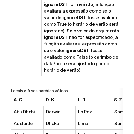
ignoreDST
for inválido, a função
avaliará a expressão como se o
valor de
ignoreDST
fosse avaliado
como
True
(o horário de verão será
ignorado). Se o valor do argumento
ignoreDST
não for especificado, a
função avaliará a expressão como
se o valor
ignoreDST
fosse
avaliado como
False
(o carimbo de
data/hora será ajustado para o
horário de verão).
Locais e fusos horários válidos
A-C
D-K
L-R
S-Z
Abu Dhabi
Darwin
La Paz
Samoa
Adelaide
Dhaka
Lima
Santiago