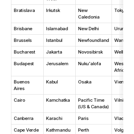
Bratislava
Irkutsk
New
Tokyo
Caledonia
Brisbane
Islamabad
New Delhi
Urumqi
Brussels
Istanbul
Newfoundland
Warsaw
Bucharest
Jakarta
Novosibirsk
Wellingt
Budapest
Jerusalem
Nuku'alofa
West Cen
Africa
Buenos
Kabul
Osaka
Vienna
Aires
Cairo
Kamchatka
Pacific Time
Vilnius
(US & Canada)
Canberra
Karachi
Paris
Vladivos
Cape Verde
Kathmandu
Perth
Volgogr