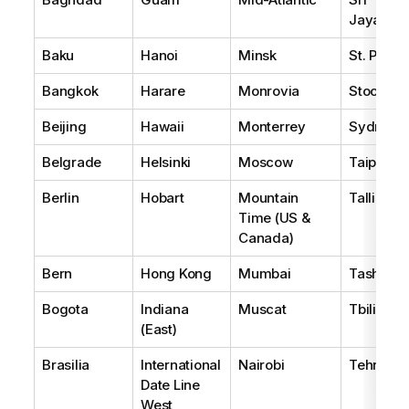
Jayawar
Baku
Hanoi
Minsk
St. Peter
Bangkok
Harare
Monrovia
Stockho
Beijing
Hawaii
Monterrey
Sydney
Belgrade
Helsinki
Moscow
Taipei
Berlin
Hobart
Mountain
Tallinn
Time (US &
Canada)
Bern
Hong Kong
Mumbai
Tashkent
Bogota
Indiana
Muscat
Tbilisi
(East)
Brasilia
International
Nairobi
Tehran
Date Line
West