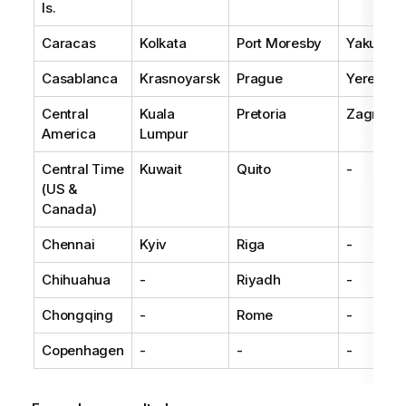
Is.
Caracas
Kolkata
Port Moresby
Yakutsk
Casablanca
Krasnoyarsk
Prague
Yerevan
Central
Kuala
Pretoria
Zagreb
America
Lumpur
Central Time
Kuwait
Quito
-
(US &
Canada)
Chennai
Kyiv
Riga
-
Chihuahua
-
Riyadh
-
Chongqing
-
Rome
-
Copenhagen
-
-
-