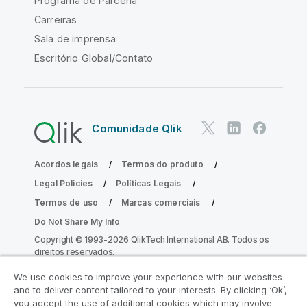
Programa de Parceria
Carreiras
Sala de imprensa
Escritório Global/Contato
Comunidade Qlik
Acordos legais
Termos do produto
Legal Policies
Políticas Legais
Termos de uso
Marcas comerciais
Do Not Share My Info
Copyright © 1993-2026 QlikTech International AB. Todos os
direitos reservados.
We use cookies to improve your experience with our websites
and to deliver content tailored to your interests. By clicking ‘Ok’,
Participe do Programa de Modernização
you accept the use of additional cookies which may involve