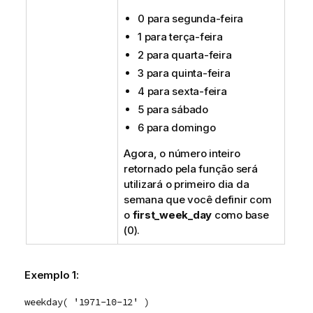
0 para segunda-feira
1 para terça-feira
2 para quarta-feira
3 para quinta-feira
4 para sexta-feira
5 para sábado
6 para domingo
Agora, o número inteiro
retornado pela função será
utilizará o primeiro dia da
semana que você definir com
o
first_week_day
como base
(0).
Exemplo 1:
weekday( '1971-10-12' )