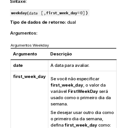
Sintaxe:
[,
=0]
)
weekday(
first_week_day
date
Tipo de dados de retorno:
dual
Argumentos:
Argumentos Weekday
Argumento
Descrição
date
A data para avaliar.
first_week_day
Se você não especificar
first_week_day
, o valor da
variável
FirstWeekDay
será
usado como o primeiro dia da
semana.
Se desejar usar outro dia como
o primeiro dia da semana,
defina
first_week_day
como: