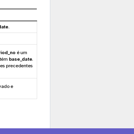
date
.
riod_no
é um
ontém
base_date
.
es precedentes
.
vado e