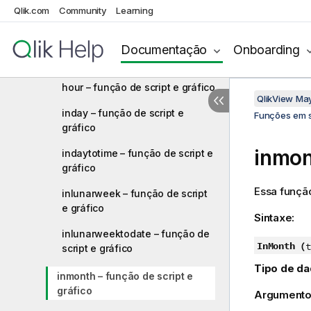
firstworkdate – função de script
Qlik.com
Community
Learning
e gráfico
GMT – função de script e
Documentação
Onboarding
gráfico
hour – função de script e gráfico
QlikView Ma
inday – função de script e
Funções em s
gráfico
inmon
indaytotime – função de script e
gráfico
Essa funçã
inlunarweek – função de script
e gráfico
Sintaxe:
inlunarweektodate – função de
InMonth (
t
script e gráfico
Tipo de da
inmonth – função de script e
gráfico
Argumento