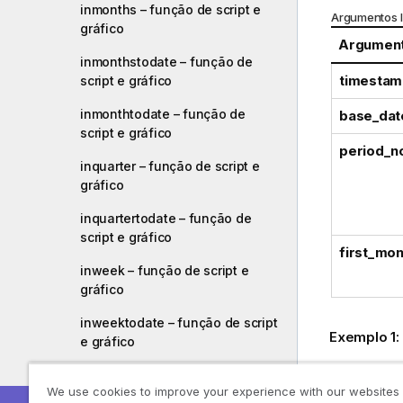
inmonths – função de script e
Argumentos 
gráfico
Argumen
inmonthstodate – função de
timestam
script e gráfico
inmonthtodate – função de
base_dat
script e gráfico
period_n
inquarter – função de script e
gráfico
inquartertodate – função de
script e gráfico
first_mon
inweek – função de script e
gráfico
inweektodate – função de script
Exemplo 1:
e gráfico
inmonth ('
inyear – função de script e
We use cookies to improve your experience with our websites
gráfico