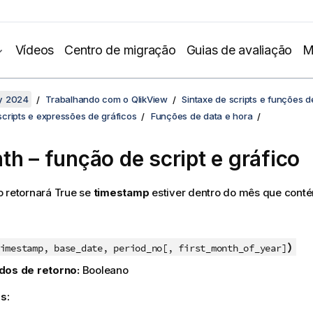
Vídeos
Centro de migração
Guias de avaliação
M
y 2024
Trabalhando com o QlikView
Sintaxe de scripts e funções d
cripts e expressões de gráficos
Funções de data e hora
th – função de script e gráfico
o retornará
True
se
timestamp
estiver dentro do mês que con
)
imestamp, base_date, period_no[, first_month_of_year]
dos de retorno:
Booleano
s: