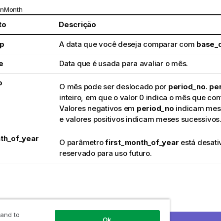
InMonth
to
Descrição
p
A data que você deseja comparar com
base_
e
Data que é usada para avaliar o mês.
o
O mês pode ser deslocado por
period_no
.
pe
inteiro, em que o valor 0 indica o mês que c
Valores negativos em
period_no
indicam mes
e valores positivos indicam meses sucessivos
th_of_year
O parâmetro
first_month_of_year
está desati
reservado para uso futuro.
25/01/2013', '01/01/2013', 0 )
 and to
Ok