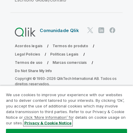
Comunidade Qlik
Acordos legais
Termos do produto
Legal Policies
Políticas Legais
Termos de uso
Marcas comerciais
Do Not Share My Info
Copyright © 1993-2026 QlikTech International AB. Todos os
direitos reservados.
We use cookies to improve your experience with our websites
and to deliver content tailored to your interests. By clicking ‘Ok’,
Participe do Programa de Modernização
you accept the use of additional cookies which may involve
data transmission to third parties. Refer to our Privacy & Cookie
do Analytics
Notice or click ‘More Information’ for details on cookie usage on
our sites.
Privacy & Cookie Notice
Modernize sem comprometer seus valiosos aplicativos
QlikView com o Programa de Modernização do Analytics.