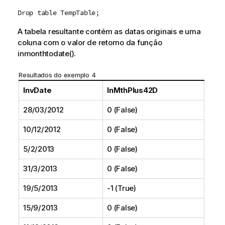
Drop table TempTable;
A tabela resultante contém as datas originais e uma
coluna com o valor de retorno da função
inmonthtodate()
.
Resultados do exemplo 4
InvDate
InMthPlus42D
28/03/2012
0 (False)
10/12/2012
0 (False)
5/2/2013
0 (False)
31/3/2013
0 (False)
19/5/2013
-1 (True)
15/9/2013
0 (False)