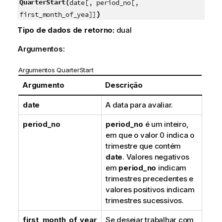
QuarterStart(
date[, period_no[,
)
first_month_of_yea]]
Tipo de dados de retorno:
dual
Argumentos:
Argumentos QuarterStart
Argumento
Descrição
date
A data para avaliar.
period_no
period_no
é um inteiro,
em que o valor 0 indica o
trimestre que contém
date
. Valores negativos
em
period_no
indicam
trimestres precedentes e
valores positivos indicam
trimestres sucessivos.
first_month_of_year
Se desejar trabalhar com