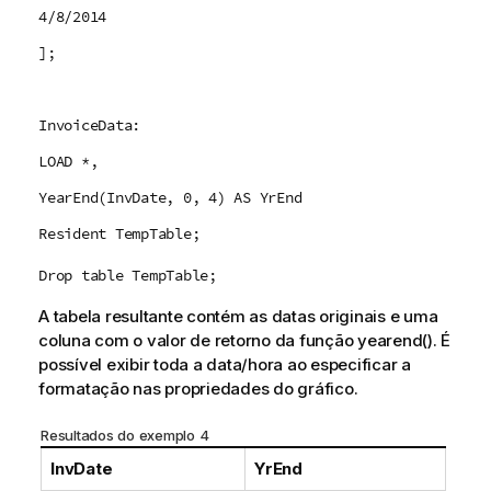
4/8/2014
];
InvoiceData:
LOAD *,
YearEnd(InvDate, 0, 4) AS YrEnd
Resident TempTable;
Drop table TempTable;
A tabela resultante contém as datas originais e uma
coluna com o valor de retorno da função
yearend()
. É
possível exibir toda a data/hora ao especificar a
formatação nas propriedades do gráfico.
Resultados do exemplo 4
InvDate
YrEnd