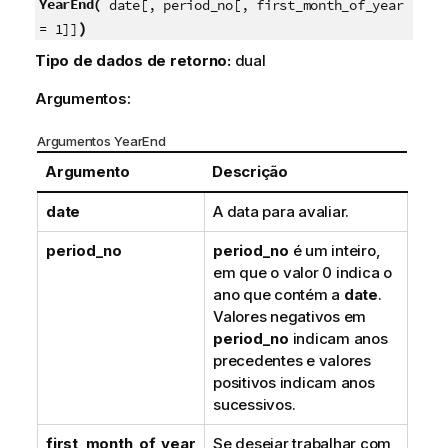
YearEnd(
date[, period_no[, first_month_of_year
)
= 1]]
Tipo de dados de retorno:
dual
Argumentos:
Argumentos YearEnd
Argumento
Descrição
date
A data para avaliar.
period_no
period_no
é um inteiro,
em que o valor 0 indica o
ano que contém a
date
.
Valores negativos em
period_no
indicam anos
precedentes e valores
positivos indicam anos
sucessivos.
first_month_of_year
Se desejar trabalhar com