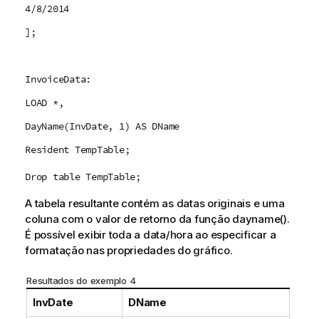
4/8/2014
];
InvoiceData:
LOAD *,
DayName(InvDate, 1) AS DName
Resident TempTable;
Drop table TempTable;
A tabela resultante contém as datas originais e uma
coluna com o valor de retorno da função
dayname()
.
É possível exibir toda a data/hora ao especificar a
formatação nas propriedades do gráfico.
Resultados do exemplo 4
InvDate
DName