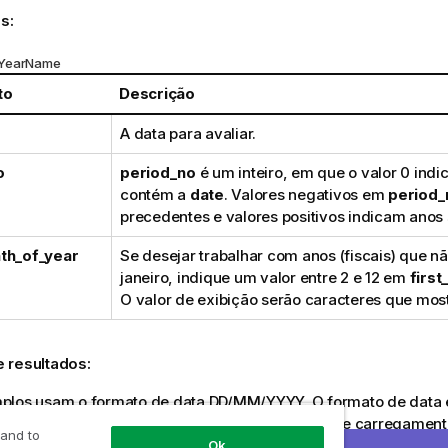
s:
 YearName
to
Descrição
A data para avaliar.
o
period_no
é um inteiro, em que o valor 0 indi
contém a
date
. Valores negativos em
period_
precedentes e valores positivos indicam anos
th_of_year
Se desejar trabalhar com anos (fiscais) que
janeiro, indique um valor entre 2 e 12 em
firs
O valor de exibição serão caracteres que mos
 resultados:
plos usam o formato de data DD/MM/YYYY. O formato de data é
ET DateFormat
na parte superior do seu script de carregamento
 and to
os para atender às suas necessidades.
Ok