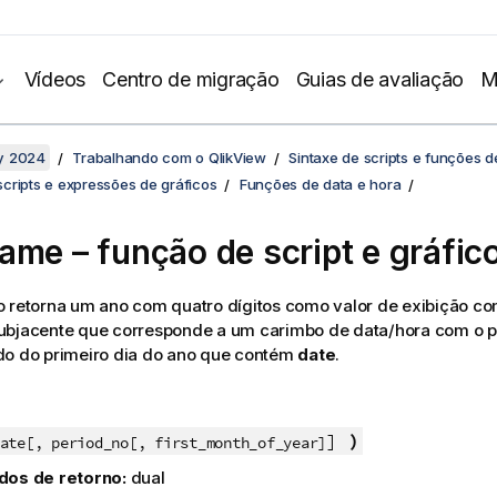
Vídeos
Centro de migração
Guias de avaliação
M
y 2024
Trabalhando com o QlikView
Sintaxe de scripts e funções d
cripts e expressões de gráficos
Funções de data e hora
ame – função de script e gráfic
o retorna um ano com quatro dígitos como valor de exibição c
ubjacente que corresponde a um carimbo de data/hora com o p
do do primeiro dia do ano que contém
date
.
]
)
ate[, period_no[, first_month_of_year]
dos de retorno:
dual