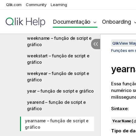
weekday – função de script e
Qlik.com
Community
Learning
gráfico
weekend – função de script e
Documentação
Onboarding
gráfico
weekname – função de script e
QlikView Ma
gráfico
Funções em s
weekstart – função de script e
gráfico
yearn
weekyear – função de script e
gráfico
Essa funçã
numérico s
year – função de script e gráfico
milissegun
yearend – função de script e
Sintaxe:
gráfico
yearname – função de script e
YearName(
d
gráfico
Tipo de da