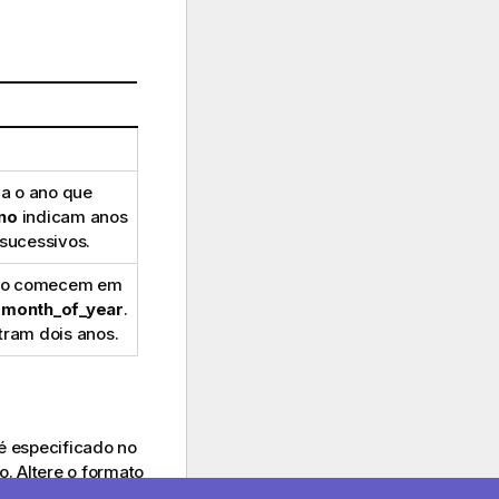
ca o ano que
no
indicam anos
 sucessivos.
 não comecem em
t_month_of_year
.
tram dois anos.
 especificado no
. Altere o formato