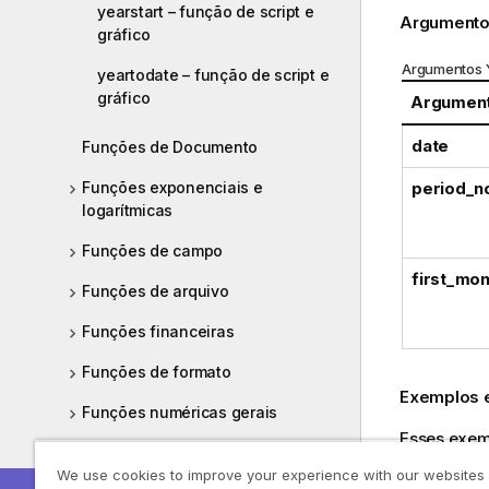
yearstart – função de script e
Argumento
gráfico
Argumentos
yeartodate – função de script e
gráfico
Argumen
date
Funções de Documento
period_n
Funções exponenciais e
logarítmicas
Funções de campo
first_mon
Funções de arquivo
Funções financeiras
Funções de formato
Exemplos e
Funções numéricas gerais
Esses exem
Funções de interpretação
comando
S
We use cookies to improve your experience with our websites
nos exempl