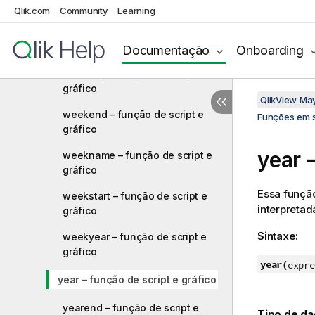
UTC – função de script e gráfico
Qlik.com
Community
Learning
week – função de script e
gráfico
Documentação
Onboarding
weekday – função de script e
gráfico
QlikView Ma
weekend – função de script e
Funções em s
gráfico
year 
weekname – função de script e
gráfico
Essa funçã
weekstart – função de script e
interpreta
gráfico
Sintaxe:
weekyear – função de script e
gráfico
year(
expre
year – função de script e gráfico
yearend – função de script e
Tipo de da