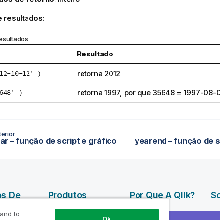
 resultados:
esultados
Resultado
12-10-12' )
retorna 2012
648' )
retorna 1997, por que 35648 = 1997-08-
erior
r – função de script e gráfico
yearend – função de s
os De
Produtos
Por Que A Qlik?
So
DATA
Por que a Qlik
Em
 and to
Ok