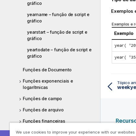
gráfico
Exemplos e
yearname – função de script e
gráfico
Exemplos e r
yearstart – função de script e
Exemplo
gráfico
year( '20
yeartodate – função de script e
gráfico
year( '35
Funções de Documento
Funções exponenciais e
Tópico ant
weekyea
logarítmicas
Funções de campo
Funções de arquivo
Recurs
Funções financeiras
Ajuda
We use cookies to improve your experience with our websites
Funções de formato