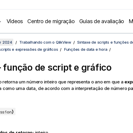
Vídeos
Centro de migração
Guias de avaliação
M
y 2024
Trabalhando com o QlikView
Sintaxe de scripts e funções d
cripts e expressões de gráficos
Funções de data e hora
– função de script e gráfico
o retorna um número inteiro que representa o ano em que a
exp
da como uma data, de acordo com a interpretação de número pa
)
ssion
dos de retorno:
inteiro