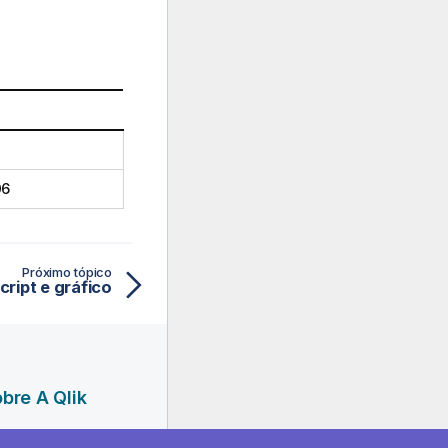
06
Próximo tópico
cript e gráfico
bre A Qlik
presa