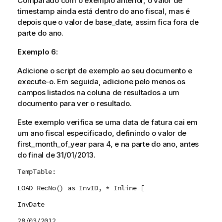
Comparado com o exemplo anterior, o valor de
timestamp
ainda está dentro do ano fiscal, mas é
depois que o valor de
base_date
, assim fica fora de
parte do ano.
Exemplo 6:
Adicione o script de exemplo ao seu documento e
execute-o. Em seguida, adicione pelo menos os
campos listados na coluna de resultados a um
documento para ver o resultado.
Este exemplo verifica se uma data de fatura cai em
um ano fiscal especificado, definindo o valor de
first_month_of_year
para 4, e na parte do ano, antes
do final de 31/01/2013.
TempTable:
LOAD RecNo() as InvID, * Inline [
InvDate
28/03/2012