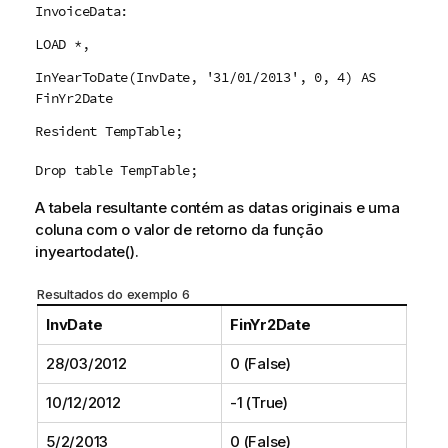
InvoiceData:
LOAD *,
InYearToDate(InvDate, '31/01/2013', 0, 4) AS
FinYr2Date
Resident TempTable;
Drop table TempTable;
A tabela resultante contém as datas originais e uma
coluna com o valor de retorno da função
inyeartodate()
.
Resultados do exemplo 6
InvDate
FinYr2Date
28/03/2012
0 (False)
10/12/2012
-1 (True)
5/2/2013
0 (False)