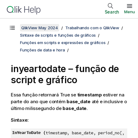
Search
Menu
QlikView May 2024
Trabalhando com o QlikView
Sintaxe de scripts e funções de gráficos
Funções em scripts e expressões de gráficos
Funções de data e hora
inyeartodate – função de
script e gráfico
Essa função retornará
True
se
timestamp
estiver na
parte do ano que contém
base_date
até e inclusive o
último milissegundo de
base_date
.
Sintaxe:
InYearToDate (
timestamp, base_date, period_no[,