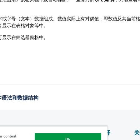
字或字母（文本）数据组成。数值实际上有对偶值，即数值及其当前
者显示在
表格
对象等中。
可显示在筛选器窗格中。
题
本语法和数据结构
产品
为什么选择
关
er content
Qlik？
Ok