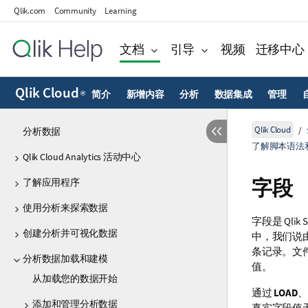
Qlik.com
Community
Learning
文档
引导
视频
迁移中心
Qlik Cloud
简介
新增内容
分析
数据集成
管理
®
Qlik Cloud
分析数据
了解脚本语法
Qlik Cloud Analytics 活动中心
字段
了解应用程序
使用分析来探索数据
字段是
Qlik 
创建分析并可视化数据
中，我们说
条记录。文
分析数据加载和建模
值。
从加载您的数据开始
通过
LOAD
、
添加和管理分析数据
真实字段值