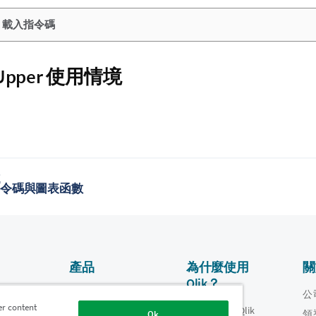
：載入指令碼
 Upper 使用情境
題
- 指令碼與圖表函數
產品
為什麼使用
關
Qlik？
資料整合和品質
影片
公
er content
為什麼使用 Qlik
oper
領
Ok