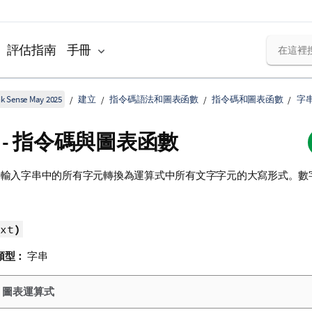
評估指南
手冊
k Sense May 2025
建立
指令碼語法和圖表函數
指令碼和圖表函數
字
er - 指令碼與圖表函數
輸入字串中的所有字元轉換為運算式中所有文字字元的大寫形式。數
xt
)
類型：
字串
：圖表運算式