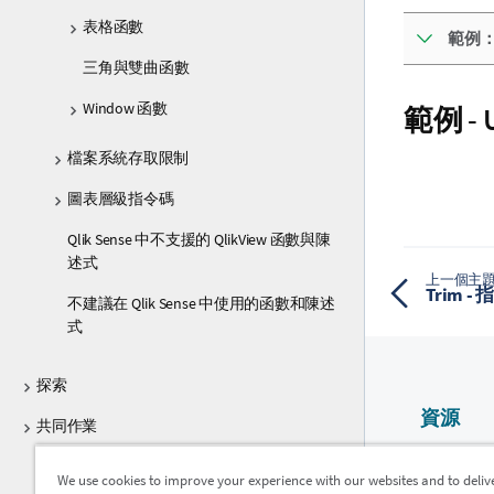
表格函數
範例
三角與雙曲函數
Window 函數
範例 -
檔案系統存取限制
圖表層級指令碼
Qlik Sense 中不支援的 QlikView 函數與陳
述式
上一個主
Trim 
不建議在 Qlik Sense 中使用的函數和陳述
式
探索
資源
共同作業
Qlik 說明
協助開發人員
We use cookies to improve your experience with our websites and to deliv
Qlik Devel