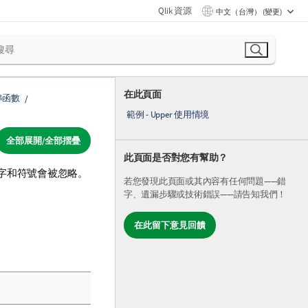
Qlik 資源
中文（台灣） (變更)
在此頁面
串函數
範例 - Upper 使用情境
全部展開/全部摺疊
此頁面是否對您有幫助？
字和符號會被忽略。
若您發現此頁面或其內容有任何問題——錯
字、遺漏步驟或技術錯誤——請告知我們！
在此留下意見回饋