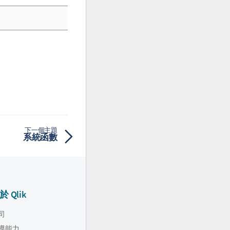
下一個主題
系統函數
於 Qlik
司
導能力