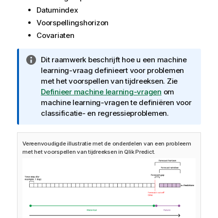
Datumindex
Voorspellingshorizon
Covariaten
I
Dit raamwerk beschrijft hoe u een machine
n
learning-vraag definieert voor problemen
f
met het voorspellen van tijdreeksen. Zie
o
Definieer machine learning-vragen
om
r
machine learning-vragen te definiëren voor
m
classificatie- en regressieproblemen.
a
t
Vereenvoudigde illustratie met de onderdelen van een probleem
i
met het voorspellen van tijdreeksen in
Qlik Predict
.
e