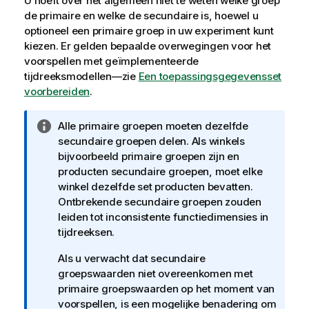
U hoeft over het algemeen niet te weten welke groep
de primaire en welke de secundaire is, hoewel u
optioneel een primaire groep in uw experiment kunt
kiezen. Er gelden bepaalde overwegingen voor het
voorspellen met geïmplementeerde
tijdreeksmodellen—zie
Een toepassingsgegevensset
voorbereiden
.
I
Alle primaire groepen moeten dezelfde
n
secundaire groepen delen. Als winkels
f
bijvoorbeeld primaire groepen zijn en
o
producten secundaire groepen, moet elke
r
winkel dezelfde set producten bevatten.
m
Ontbrekende secundaire groepen zouden
a
leiden tot inconsistente functiedimensies in
t
tijdreeksen.
i
Als u verwacht dat secundaire
e
groepswaarden niet overeenkomen met
primaire groepswaarden op het moment van
voorspellen, is een mogelijke benadering om