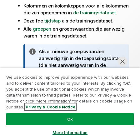
Kolommen en kolomkoppen voor alle kolommen
die zijn opgenomen in
de trainingsdataset
.
Dezelfde
tijdstap
als de trainingsdataset.
Alle
groepen
en groepswaarden die aanwezig
waren in de trainingsdataset.
I
Als er nieuwe groepswaarden
n
aanwezig zijn in de toepassingsdataset
f
(die niet aanwezig waren in de
o
trainingsgegevens), worden er geen
We use cookies to improve your experience with our websites
r
voorspellingen gegenereerd voor deze
and to deliver content tailored to your interests. By clicking ‘Ok’,
m
rijen. Als er voorspellingen vereist zijn
you accept the use of additional cookies which may involve
a
voor deze nieuwe groepswaarden,
data transmission to third parties. Refer to our Privacy & Cookie
t
wordt aanbevolen om het model
Notice or click ‘More Information’ for details on cookie usage on
i
opnieuw te trainen met
our sites.
Privacy & Cookie Notice
Nu chatten
e
trainingsgegevens die deze bevatten.
Ok
I
Tijdens de voorspelling of in de
More Information
n
toepassingsdataset worden