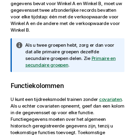
gegevens bevat voor Winkel A en Winkel B, moet uw
gegevensset twee afzonderlijke records bevatten
voor elke tijdstap: één met de verkoopwaarde voor
Winkel A en de andere met de verkoopwaarde voor
Winkel B.
I
Als u twee groepen hebt, zorg er dan voor
n
dat alle primaire groepen dezelfde
f
secundaire groepen delen. Zie
Primaire en
o
secundaire groepen
.
r
m
Functiekolommen
a
t
i
U kunt een tijdreeksmodel trainen zonder
covariaten
.
e
Als u echter covariaten opneemt, geef dan een kolom
in de gegevensset op voor elke functie.
Functiegegevens moeten over het algemeen
historisch geregistreerde gegevens zijn, tenzij u
toekomstige functies toevoegt. Toekomstige