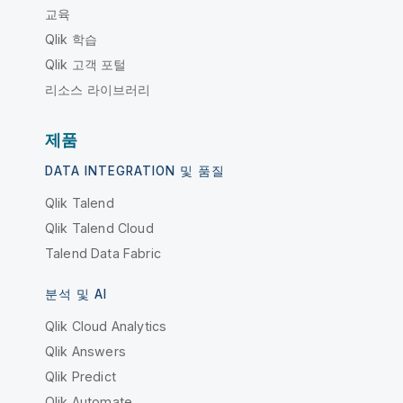
교육
Qlik 학습
Qlik 고객 포털
리소스 라이브러리
제품
DATA INTEGRATION 및 품질
Qlik Talend
Qlik Talend Cloud
Talend Data Fabric
분석 및 AI
Qlik Cloud Analytics
Qlik Answers
Qlik Predict
Qlik Automate