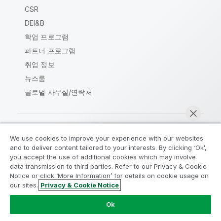
CSR
DEI&B
학업 프로그램
파트너 프로그램
취업 정보
뉴스룸
글로벌 사무실/연락처
We use cookies to improve your experience with our websites
Qlik Community
and to deliver content tailored to your interests. By clicking ‘Ok’,
you accept the use of additional cookies which may involve
data transmission to third parties. Refer to our Privacy & Cookie
법적 계약
제품 약관
Legal Policies
Notice or click ‘More Information’ for details on cookie usage on
Legal Policies
사용 약관
상표
our sites.
Privacy & Cookie Notice
지금 채팅
Do Not Share My Info
Ok
Copyright © 1993-2026 QlikTech International AB. 무단 전재
및 복제를 금합니다.