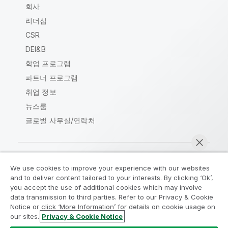
회사
리더십
CSR
DEI&B
학업 프로그램
파트너 프로그램
취업 정보
뉴스룸
글로벌 사무실/연락처
We use cookies to improve your experience with our websites
Qlik Community
and to deliver content tailored to your interests. By clicking ‘Ok’,
you accept the use of additional cookies which may involve
data transmission to third parties. Refer to our Privacy & Cookie
법적 계약
제품 약관
Legal Policies
Notice or click ‘More Information’ for details on cookie usage on
Legal Policies
사용 약관
상표
our sites.
Privacy & Cookie Notice
지금 채팅
Do Not Share My Info