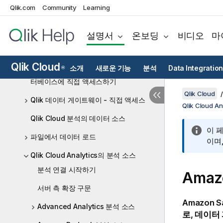
데이터 흐름을 통한 데이터 로딩 및 준비
Qlik.com
Community
Learning
테이블 레시피로 데이터 로드 및 준비
설명서
온보딩
비디오
마
공유 공간에서 데이터 로드 스크립트를
공동으로 개발
Qlik Cloud
소개
새로운 기능
분석
Data Integration
®
Direct Query을 사용하여 클라우드 데이
터베이스에 직접 액세스하기
Qlik Cloud
Qlik 데이터 게이트웨이 - 직접 액세스
Qlik Cloud 
Qlik Cloud 분석의 데이터 소스
이 
파일에서 데이터 로드
이며
Qlik Cloud Analytics의 분석 소스
분석 연결 시작하기
Amazo
서버 측 확장 구문
Amazon S
Advanced Analytics 분석 소스
로, 데이터