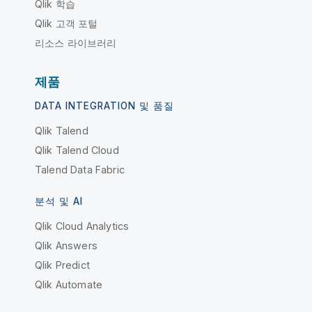
Qlik 학습
Qlik 고객 포털
리소스 라이브러리
제품
DATA INTEGRATION 및 품질
Qlik Talend
Qlik Talend Cloud
Talend Data Fabric
분석 및 AI
Qlik Cloud Analytics
Qlik Answers
Qlik Predict
Qlik Automate