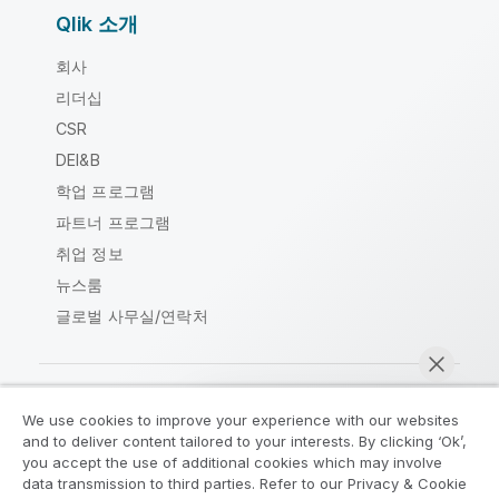
Qlik 소개
회사
리더십
CSR
DEI&B
학업 프로그램
파트너 프로그램
취업 정보
뉴스룸
글로벌 사무실/연락처
We use cookies to improve your experience with our websites
Qlik Community
and to deliver content tailored to your interests. By clicking ‘Ok’,
you accept the use of additional cookies which may involve
data transmission to third parties. Refer to our Privacy & Cookie
법적 계약
제품 약관
Legal Policies