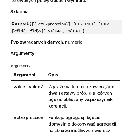
iterowanych po wykresach wymiaru.
Składnia:
Correl(
[{SetExpression}] [DISTINCT] [TOTAL
)
[<fld{, fld}>]] value1, value2
Typ zwracanych danych:
numeric
Argumenty:
Argumenty
Argument
Opis
value1, value2
Wyrażenia lub pola zawierające
dwa zestawy prób, dla których
będzie obliczany współczynnik
korelacji.
SetExpression
Funkcja agregacji będzie
domyślnie dokonywać agregacji
na zbiorze możliwych wierszy