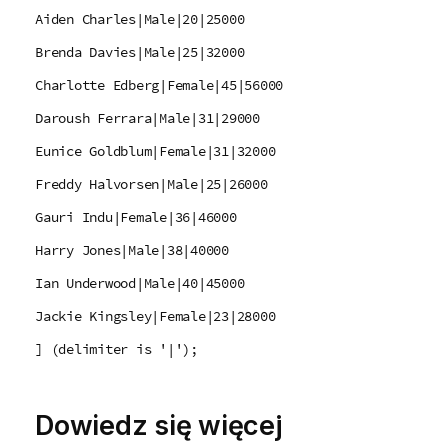
Aiden Charles|Male|20|25000
Brenda Davies|Male|25|32000
Charlotte Edberg|Female|45|56000
Daroush Ferrara|Male|31|29000
Eunice Goldblum|Female|31|32000
Freddy Halvorsen|Male|25|26000
Gauri Indu|Female|36|46000
Harry Jones|Male|38|40000
Ian Underwood|Male|40|45000
Jackie Kingsley|Female|23|28000
] (delimiter is '|');
Dowiedz się więcej