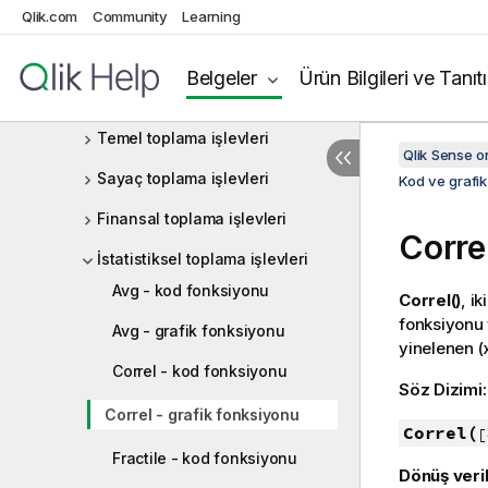
Qlik.com
Community
Learning
İşleçler
Kod ve grafik fonksiyonları
Belgeler
Ürün Bilgileri ve Tanıt
Toplama işlevleri
Temel toplama işlevleri
Qlik Sense 
Sayaç toplama işlevleri
Kod ve grafik
Finansal toplama işlevleri
Corre
İstatistiksel toplama işlevleri
Avg - kod fonksiyonu
Correl()
, i
fonksiyonu 
Avg - grafik fonksiyonu
yinelenen (x
Correl - kod fonksiyonu
Söz Dizimi
Correl - grafik fonksiyonu
Correl(
[
Fractile - kod fonksiyonu
Dönüş veril