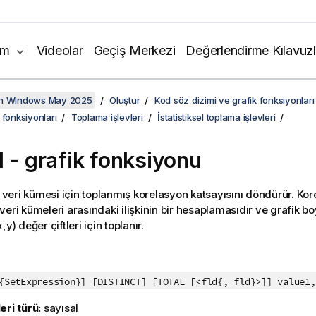
ım
Videolar
Geçiş Merkezi
Değerlendirme Kılavuzl
on Windows May 2025
Oluştur
Kod söz dizimi ve grafik fonksiyonları
 fonksiyonları
Toplama işlevleri
İstatistiksel toplama işlevleri
l
- grafik fonksiyonu
ki veri kümesi için toplanmış korelasyon katsayısını döndürür. Ko
veri kümeleri arasındaki ilişkinin bir hesaplamasıdır ve grafik bo
,y) değer çiftleri için toplanır.
:
{SetExpression}] [DISTINCT] [TOTAL [<fld{, fld}>]] value1
eri türü:
sayısal