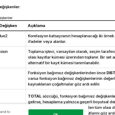
eğişkenler:
işkenler
 Değişken
Açıklama
alue2
Korelasyon katsayısının hesaplanacağı iki örnek
ifadeler veya alanlar.
sion
Toplama işlevi, varsayılan olarak, seçim tarafı
olası kayıtlar kümesi üzerinden toplanır. Bir set an
alternatif bir kayıt kümesi tanımlanabilir.
Fonksiyon bağımsız değişkenlerinden önce
DIS
varsa fonksiyon bağımsız değişkenlerinin değer
kaynaklanan çoğaltmalar göz ardı edilir.
TOTAL
sözcüğü, fonksiyon bağımsız değişkenl
gelirse, hesaplama yalnızca geçerli boyutsal değ
için değil, geçerli seçimlerde verilen tüm olası 
 and to
üzerinden yapılır; yani grafik boyutlarını göz ard
Ok