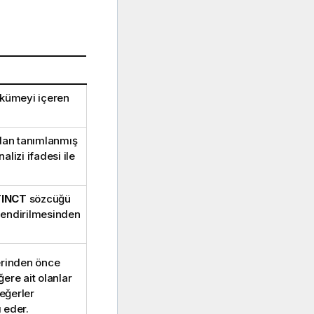
 kümeyi içeren
ndan tanımlanmış
alizi ifadesi ile
TINCT
sözcüğü
lendirilmesinden
erinden önce
ere ait olanlar
değerler
ı eder.