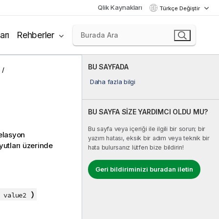
Qlik Kaynakları
Türkçe Değiştir
arı
Rehberler
BU SAYFADA
Daha fazla bilgi
BU SAYFA SİZE YARDIMCI OLDU MU?
Bu sayfa veya içeriği ile ilgili bir sorun; bir
relasyon
yazım hatası, eksik bir adım veya teknik bir
yutları üzerinde
hata bulursanız lütfen bize bildirin!
Geri bildiriminizi buradan iletin
)
, value2