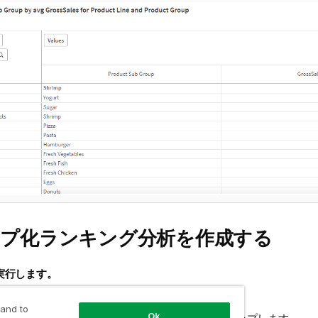
ープ化ランキング分析を作成する
実行します。
ット
] で、 [
分析
] をクリックします。
 and to
Ok