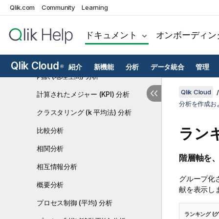
Qlik.com
分析を作成および編集する
Community
Learning
異常 (スパイク) 分析
ドキュメント
オンボーディン
異常 (トレンド) 分析
内訳分析
Qlik Cloud
紹介
新機能
分析
データ統合
管理
®
内訳 (地理空間) 分析
Qlik Cloud
計算されたメジャー (KPI) 分析
分析を作成お
クラスタリング (k 平均法) 分析
ランキ
比較分析
相関分析
階層軸を
相互情報分析
グループ化
概要分析
献を表示し
プロセス制御 (平均) 分析
ランキング (