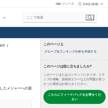
Qlik リソース
日本語 (変更)
ク
このページ上
操作
グループ化ランキング分析を作成する
このページは役に立ちましたか?
このページまたはコンテンツにタイポ、ステ
ップの省略、技術的エラーなどの問題が見つ
かった場合はお知らせください。
択したメジャーへの貢
こちらにフィードバックをお寄せくだ
さい