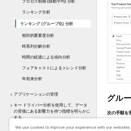
プロセス制御 (移動平均) 分析
ランキング分析
ランキング (グループ化) 分析
相対的重要度分析
時系列分解分析
時間の経過による傾向分析
フォアキャストによるトレンド分析
年初来分析
アプリケーションの管理
グル
キー ドライバー分析を使用して、データ
の背後にある影響力を持つ指標を明らかに
次の手順を
する
[
アセ
We use cookies to improve your experience with our websites
チュートリアル - 分析アプリケーションの