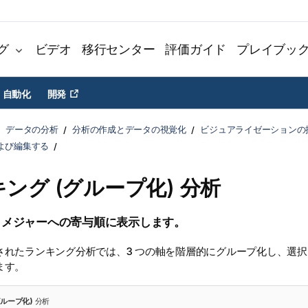
グ
ビデオ
移行センター
評価ガイド
プレイブッ
自動化
開発
データの分析
分析の作成とデータの視覚化
ビジュアライゼーションの
よび編集する
ング (グループ化)
分析
、メジャーへの寄与順に表示します。
されたランキング分析では、3 つの軸を階層的にグループ化し、選
ます。
グループ化)
分析