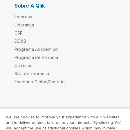
Sobre A Qlik
Empresa
Liderança
CSR
DEI&B
Programa Acadêmico
Programa de Parceria
Carreiras
Sala de imprensa
Escritório Global/Contato
Comunidade Qlik
We use cookies to improve your experience with our websites
and to deliver content tailored to your interests. By clicking ‘Ok’,
Acordos legais
Termos do produto
you accept the use of additional cookies which may involve