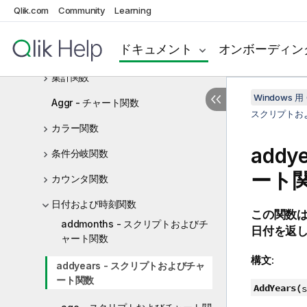
チャートの数式
Qlik.com
Community
Learning
演算子
ドキュメント
オンボーディン
スクリプトおよびチャート関数
集計関数
Windows 用 
Aggr - チャート関数
スクリプトお
カラー関数
add
条件分岐関数
ート
カウンタ関数
日付および時刻関数
この関数
addmonths - スクリプトおよびチ
日付を返
ャート関数
構文:
addyears - スクリプトおよびチャ
ート関数
AddYears(
s