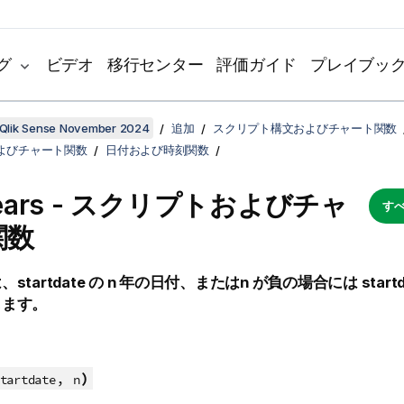
グ
ビデオ
移行センター
評価ガイド
プレイブッ
Qlik Sense November 2024
追加
スクリプト構文およびチャート関数
よびチャート関数
日付および時刻関数
years - スクリプトおよびチャ
すべ
関数
は、
startdate
の
n
年の日付、または
n
が負の場合には
start
します。
,
)
tartdate
n