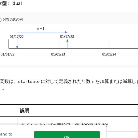
タ型：
dual
)
関数の図の例
関数は、
に対して定義された年数
を加算または減算し
startdate
n
す。
説明
タイムスタンプの開始日。例: '2012-10-12'
 and to
正または負の整数の年数。
Ok