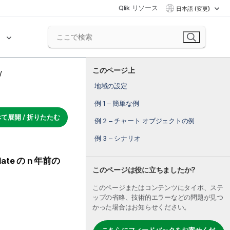
Qlik リソース
日本語 (変更)
ク
このページ上
地域の設定
例 1 – 簡単な例
て展開 / 折りたたむ
例 2 – チャート オブジェクトの例
例 3 – シナリオ
date
の
n
年前の
このページは役に立ちましたか?
このページまたはコンテンツにタイポ、ステ
ップの省略、技術的エラーなどの問題が見つ
かった場合はお知らせください。