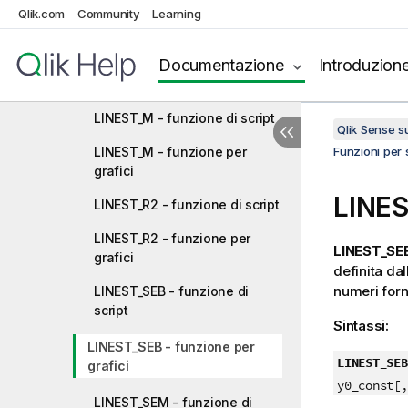
Qlik.com
Community
Learning
LINEST_F - funzione di script
Documentazione
Introduzion
LINEST_F - funzione per
grafici
LINEST_M - funzione di script
Qlik Sense 
LINEST_M - funzione per
Funzioni per s
grafici
LINE
LINEST_R2 - funzione di script
LINEST_R2 - funzione per
LINEST_SEB
grafici
definita da
numeri forn
LINEST_SEB - funzione di
script
Sintassi:
LINEST_SEB - funzione per
LINEST_SEB
grafici
y0_const[,
LINEST_SEM - funzione di