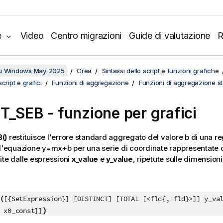
e
Video
Centro migrazioni
Guide di valutazione
R
su Windows May 2025
Crea
Sintassi dello script e funzioni grafiche
cript e grafici
Funzioni di aggregazione
Funzioni di aggregazione sta
ST_SEB
- funzione per grafici
()
restituisce l'errore standard aggregato del valore
b
di una re
ll'equazione
y=mx+b
per una serie di coordinate rappresentate 
ite dalle espressioni
x_value
e
y_value
, ripetute sulle dimensioni
(
[{SetExpression}] [DISTINCT] [TOTAL [<fld{, fld}>]] y_va
)
 x0_const]]