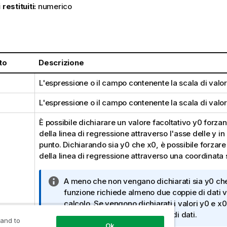
 restituiti:
numerico
:
to
Descrizione
L'espressione o il campo contenente la scala di valo
L'espressione o il campo contenente la scala di valo
È possibile dichiarare un valore facoltativo
y0
forzan
della linea di regressione attraverso l'asse delle y i
punto. Dichiarando sia
y0
che
x0
, è possibile forzare
della linea di regressione attraverso una coordinata s
N
A meno che non vengano dichiarati sia
y0
ch
o
funzione richiede almeno due coppie di dati va
t
calcolo. Se vengono dichiarati i valori
y0
e
x0
a
sufficiente una singola coppia di dati.
 and to
i
Ok