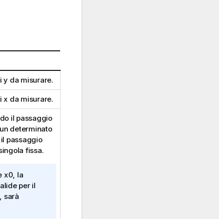
ri
y
da misurare.
ri
x
da misurare.
do il passaggio
n un determinato
 il passaggio
ingola fissa.
e
x0
, la
lide per il
, sarà