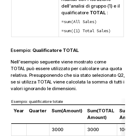
dell'analisi di gruppo
{1}
e il
qualificatore
TOTAL
:
=sum(All Sales)
=sum({1} Total Sales)
Esempio:
Qualificatore TOTAL
Nell'esempio seguente viene mostrato come
TOTAL
può essere utilizzato per calcolare una quota
relativa. Presupponendo che sia stato selezionato
Q2
,
se si utilizza
TOTAL
viene calcolata la somma di tutti i
valori ignorando le dimensioni.
Esempio: qualificatore totale
Year
Quarter
Sum(Amount)
Sum(TOTAL
Sum(A
Amount)
Amount
3000
3000
100%