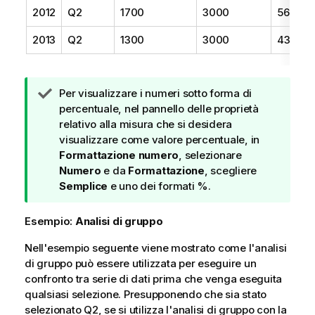
2012
Q2
1700
3000
56,7%
2013
Q2
1300
3000
43,3%
N
Per visualizzare i numeri sotto forma di
o
percentuale, nel pannello delle proprietà
t
relativo alla misura che si desidera
a
visualizzare come valore percentuale, in
d
Formattazione numero
, selezionare
i
Numero
e da
Formattazione
, scegliere
s
Semplice
e uno dei formati %.
u
g
Esempio:
Analisi di gruppo
g
Nell'esempio seguente viene mostrato come l'analisi
e
di gruppo può essere utilizzata per eseguire un
r
confronto tra serie di dati prima che venga eseguita
i
qualsiasi selezione. Presupponendo che sia stato
m
selezionato
e
Q2
, se si utilizza l'analisi di gruppo con la