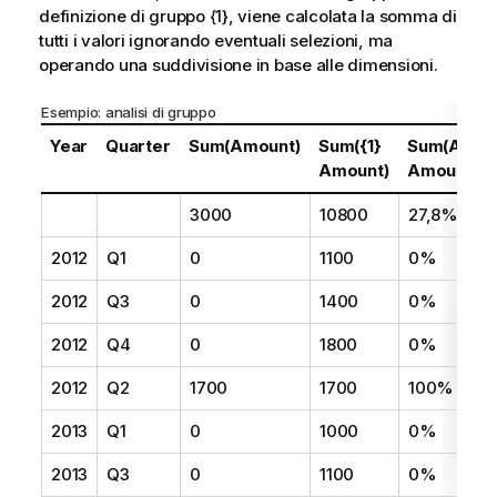
definizione di gruppo {1}, viene calcolata la somma di
n
tutti i valori ignorando eventuali selezioni, ma
t
operando una suddivisione in base alle dimensioni.
o
Esempio: analisi di gruppo
Year
Quarter
Sum(Amount)
Sum({1}
Sum(Amoun
Amount)
Amount)
3000
10800
27,8%
2012
Q1
0
1100
0%
2012
Q3
0
1400
0%
2012
Q4
0
1800
0%
2012
Q2
1700
1700
100%
2013
Q1
0
1000
0%
2013
Q3
0
1100
0%