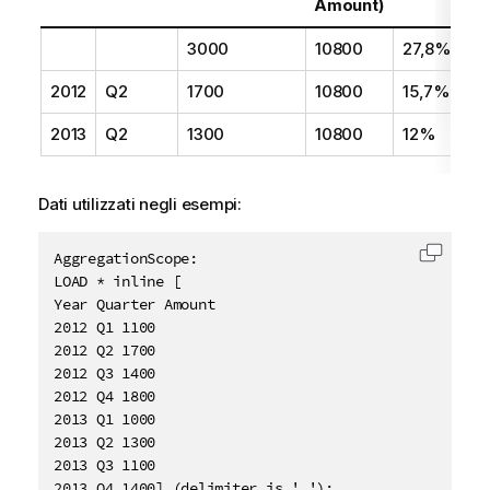
Amount)
3000
10800
27,8%
2012
Q2
1700
10800
15,7%
2013
Q2
1300
10800
12%
Dati utilizzati negli esempi:
AggregationScope:

Copia c
LOAD * inline [

Year Quarter Amount

2012 Q1 1100

2012 Q2 1700

2012 Q3 1400

2012 Q4 1800

2013 Q1 1000

2013 Q2 1300

2013 Q3 1100

2013 Q4 1400] (delimiter is ' ');