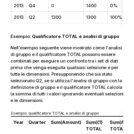
2013
Q4
0
1400
0%
2013
Q2
1300
1300
100%
Esempio:
Qualificatore TOTAL e analisi di gruppo
Nell'esempio seguente viene mostrato come l'analisi
di gruppo e il qualificatore
TOTAL
possono essere
combinati per eseguire un confronto tra i set di dati
prima che venga eseguita qualsiasi selezione e per
tutte le dimensioni. Presupponendo che sia stato
selezionato
Q2
, se si utilizza l'analisi di gruppo con la
definizione di gruppo e il qualificatore
TOTAL
calcola
la somma di tutti i valori ignorando eventuali selezioni
e le dimensioni.
Esempio: qualificatore TOTAL e analisi di gruppo
Year
Quarter
Sum(Amount)
Sum({1}
Sum(Amoun
TOTAL
TOTAL Am