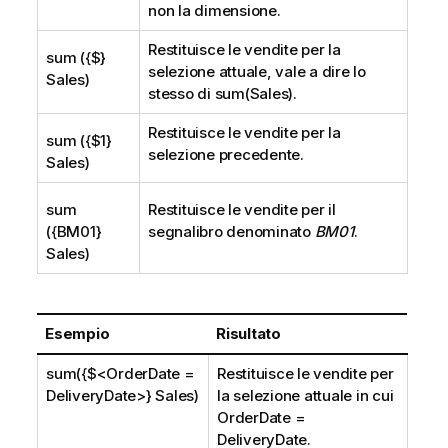
non la dimensione.
Restituisce le vendite per la
sum ({$}
selezione attuale, vale a dire lo
Sales)
stesso di
sum(Sales)
.
Restituisce le vendite per la
sum ({$1}
selezione precedente.
Sales)
sum
Restituisce le vendite per il
({BM01}
segnalibro denominato
BM01
.
Sales)
Esempio
Risultato
sum({$<OrderDate =
Restituisce le vendite per
DeliveryDate>} Sales)
la selezione attuale in cui
OrderDate =
DeliveryDate
.