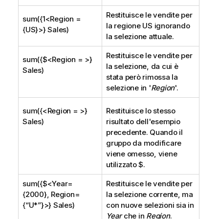
Restituisce le vendite per
sum({1<Region =
la regione US ignorando
{US}>} Sales)
la selezione attuale.
Restituisce le vendite per
sum({$<Region = >}
la selezione, da cui è
Sales)
stata però rimossa la
selezione in '
Region
'.
sum({<Region = >}
Restituisce lo stesso
Sales)
risultato dell'esempio
precedente. Quando il
gruppo da modificare
viene omesso, viene
utilizzato
$
.
sum({$<Year=
Restituisce le vendite per
{2000}, Region=
la selezione corrente, ma
{“U*”}>} Sales)
con nuove selezioni sia in
Year
che in
Region
.