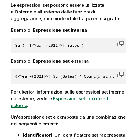
Le espressioni set possono essere utilizzate
all'interno e all'esterno delle funzioni di
aggregazione, racchiudendole tra parentesi graffe.
Esempio:
Espressione set interna
Sum( {$<Year={2021}>} Sales )
Copia c
Esempio:
Espressione set esterna
{<Year={2021}>} Sum(Sales) / Count(distinct Custome
Copia c
Per ulteriori informazioni sulle espressioni set interne
ed esterne, vedere
Espressioni set interne ed
esterne
.
Un'espressione set è composta da una combinazione
dei seguenti elementi:
Identificatori
. Un identificatore set rappresenta