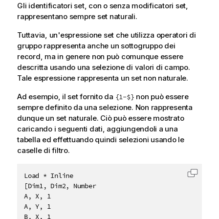
Gli identificatori set, con o senza modificatori set,
rappresentano sempre set naturali.
Tuttavia, un'espressione set che utilizza operatori di
gruppo rappresenta anche un sottogruppo dei
record, ma in genere non può comunque essere
descritta usando una selezione di valori di campo.
Tale espressione rappresenta un set non naturale.
Ad esempio, il set fornito da
non può essere
{1-$}
sempre definito da una selezione. Non rappresenta
dunque un set naturale. Ciò può essere mostrato
caricando i seguenti dati, aggiungendoli a una
tabella ed effettuando quindi selezioni usando le
caselle di filtro.
Load * Inline

Copia c
[Dim1, Dim2, Number

A, X, 1

A, Y, 1

B, X, 1
