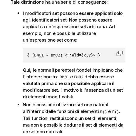
Tale distinzione ha una serie di conseguenze:
I modificatori set possono essere applicati solo
agli identificatori set. Non possono essere
applicati a un'espressione set arbitraria. Ad
esempio, non è possibile utilizzare
un'espressione set come:
{ (BM01 * BM02) <Field={x,y}> }
Copia c
Qui, le normali parentesi (tonde) implicano che
l'intersezione tra
e
debba essere
BM01
BM02
valutata prima che sia possibile applicare il
modificatore set. Il motivo è l'assenza di un set
di elementi modificabili.
Non è possibile utilizzare set non naturali
all'interno delle funzioni di elementi
e
.
P()
E()
Tali funzioni restituiscono un set di elementi,
ma non è possibile dedurre il set di elementi da
un set non naturali.